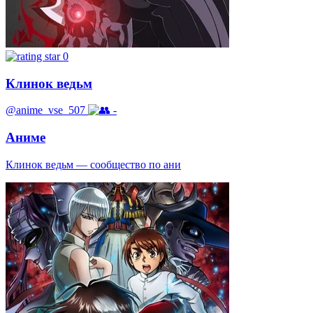
0
Клинок ведьм
@anime_vse_507
-
Аниме
Клинок ведьм — сообщество по ани