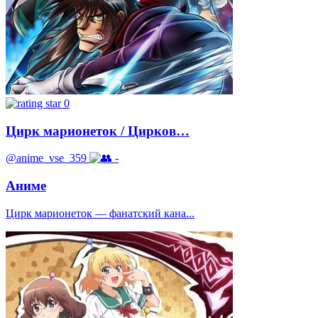
0
Цирк марионеток / Цирков…
@anime_vse_359
-
Аниме
Цирк марионеток — фанатский кана...