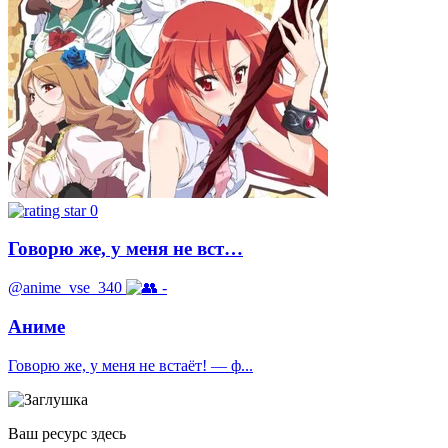
0
Говорю же, у меня не вст…
@anime_vse_340
-
Аниме
Говорю же, у меня не встаёт! — ф...
Ваш ресурс здесь