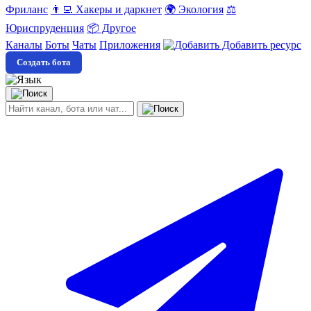
Фриланс
👨‍💻 Хакеры и даркнет
🌍 Экология
⚖️
Юриспруденция
📦 Другое
Каналы
Боты
Чаты
Приложения
Добавить ресурс
Создать бота