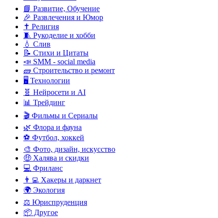
📘 Развитие, Обучение
🎉 Развлечения и Юмор
✝️ Религия
🧵 Рукоделие и хобби
💧 Слив
📝 Стихи и Цитаты
📣 SMM - social media
🧱 Строительство и ремонт
🖥️ Технологии
🧬 Нейросети и AI
📊 Трейдинг
🎬 Фильмы и Сериалы
🌿 Флора и фауна
⚽ Футбол, хоккей
🎨 Фото, дизайн, искусство
🤑 Халява и скидки
💻 Фриланс
👨‍💻 Хакеры и даркнет
🌍 Экология
⚖️ Юриспруденция
📦 Другое