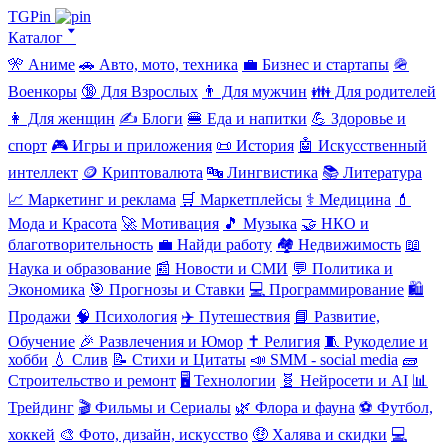
TGPin
Каталог 🢓
🎌 Аниме
🚗 Авто, мото, техника
💼 Бизнес и стартапы
🪖
Военкоры
🔞 Для Взрослых
👨 Для мужчин
👪 Для родителей
👩 Для женщин
✍️ Блоги
🍔 Еда и напитки
💪 Здоровье и
спорт
🎮 Игры и приложения
📜 История
🤖 Искусственный
интеллект
🪙 Криптовалюта
🔤 Лингвистика
📚 Литература
📈 Маркетинг и реклама
🛒 Маркетплейсы
⚕️ Медицина
💄
Мода и Красота
🚀 Мотивация
🎵 Музыка
🤝 НКО и
благотворительность
💼 Найди работу
🏘️ Недвижимость
📖
Наука и образование
📰 Новости и СМИ
💬 Политика и
Экономика
🎯 Прогнозы и Ставки
💻 Программирование
🛍️
Продажи
🧠 Психология
✈️ Путешествия
📘 Развитие,
Обучение
🎉 Развлечения и Юмор
✝️ Религия
🧵 Рукоделие и
хобби
💧 Слив
📝 Стихи и Цитаты
📣 SMM - social media
🧱
Строительство и ремонт
🖥️ Технологии
🧬 Нейросети и AI
📊
Трейдинг
🎬 Фильмы и Сериалы
🌿 Флора и фауна
⚽ Футбол,
хоккей
🎨 Фото, дизайн, искусство
🤑 Халява и скидки
💻