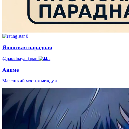
0
Японская парадная
@paradnaya_japan
-
Аниме
Маленький мостик между л...