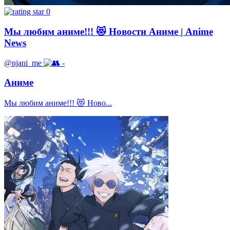
0
Мы любим аниме!!! 😻 Новости Аниме | Anime
News
@njani_me
-
Аниме
Мы любим аниме!!! 😻 Ново...