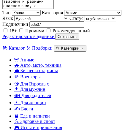
Тип
Категория
Язык
Статус
Подписчики
18+
Премиум
Рекомендованный
Редактировать в админке
Сохранить
📚 Каталог
🥇 Подборки
📂 Категории ᨆ
🎌 Аниме
🚗 Авто, мото, техника
💼 Бизнес и стартапы
🪖 Военкоры
🔞 Для Взрослых
👨 Для мужчин
👪 Для родителей
👩 Для женщин
✍️ Блоги
🍔 Еда и напитки
💪 Здоровье и спорт
🎮 Игры и приложения