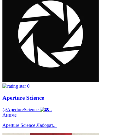
0
Aperture Science
@ApertureScience
-
Аниме
Aperture Science Лаборат...