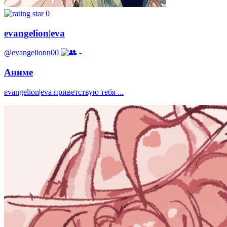
0
evangelion|eva
@evangelionn00
-
Аниме
evangelion|eva приветствую тебя ...