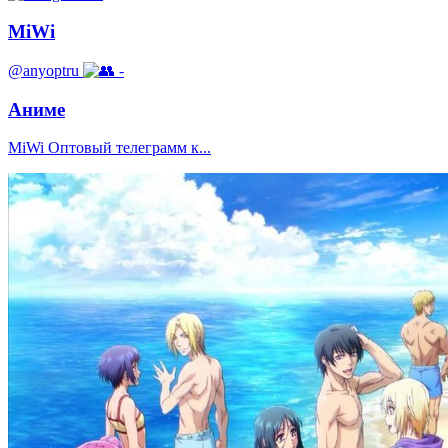
MiWi
@anyoptru
-
Аниме
MiWi Оптовый телеграмм к...