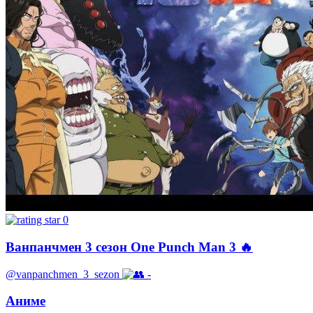
0
Ванпанчмен 3 сезон One Punch Man 3 🔥
@vanpanchmen_3_sezon
-
Аниме