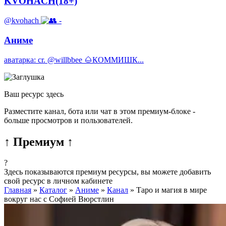
KVOHACH(18+)
@kvohach
-
Аниме
аватарка: cr. @willbbee 🌰КОММИШК...
Ваш ресурс здесь
Разместите канал, бота или чат в этом премиум-блоке -
больше просмотров и пользователей.
↑ Премиум ↑
?
Здесь показываются премиум ресурсы, вы можете добавить
свой ресурс в личном кабинете
Главная
»
Каталог
»
Аниме
»
Канал
»
Таро и магия в мире
вокруг нас с Софией Вюрстлин