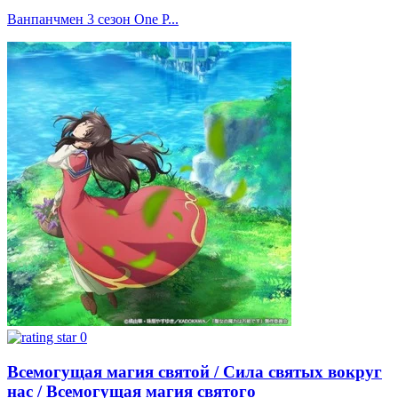
Ванпанчмен 3 сезон One P...
0
Всемогущая магия святой / Сила святых вокруг
нас / Всемогущая магия святого