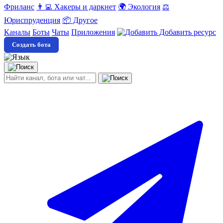
Фриланс
👨‍💻 Хакеры и даркнет
🌍 Экология
⚖️
Юриспруденция
📦 Другое
Каналы
Боты
Чаты
Приложения
Добавить ресурс
Создать бота