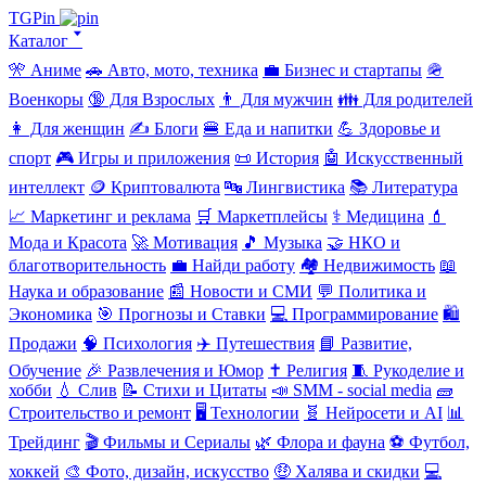
TGPin
Каталог 🢓
🎌 Аниме
🚗 Авто, мото, техника
💼 Бизнес и стартапы
🪖
Военкоры
🔞 Для Взрослых
👨 Для мужчин
👪 Для родителей
👩 Для женщин
✍️ Блоги
🍔 Еда и напитки
💪 Здоровье и
спорт
🎮 Игры и приложения
📜 История
🤖 Искусственный
интеллект
🪙 Криптовалюта
🔤 Лингвистика
📚 Литература
📈 Маркетинг и реклама
🛒 Маркетплейсы
⚕️ Медицина
💄
Мода и Красота
🚀 Мотивация
🎵 Музыка
🤝 НКО и
благотворительность
💼 Найди работу
🏘️ Недвижимость
📖
Наука и образование
📰 Новости и СМИ
💬 Политика и
Экономика
🎯 Прогнозы и Ставки
💻 Программирование
🛍️
Продажи
🧠 Психология
✈️ Путешествия
📘 Развитие,
Обучение
🎉 Развлечения и Юмор
✝️ Религия
🧵 Рукоделие и
хобби
💧 Слив
📝 Стихи и Цитаты
📣 SMM - social media
🧱
Строительство и ремонт
🖥️ Технологии
🧬 Нейросети и AI
📊
Трейдинг
🎬 Фильмы и Сериалы
🌿 Флора и фауна
⚽ Футбол,
хоккей
🎨 Фото, дизайн, искусство
🤑 Халява и скидки
💻