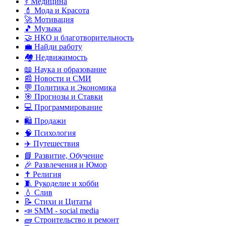
⚕️ Медицина
💄 Мода и Красота
🚀 Мотивация
🎵 Музыка
🤝 НКО и благотворительность
💼 Найди работу
🏘️ Недвижимость
📖 Наука и образование
📰 Новости и СМИ
💬 Политика и Экономика
🎯 Прогнозы и Ставки
💻 Программирование
🛍️ Продажи
🧠 Психология
✈️ Путешествия
📘 Развитие, Обучение
🎉 Развлечения и Юмор
✝️ Религия
🧵 Рукоделие и хобби
💧 Слив
📝 Стихи и Цитаты
📣 SMM - social media
🧱 Строительство и ремонт