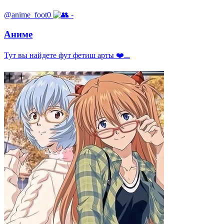
@anime_foot0
-
Аниме
Тут вы найдете фут фетиш арты ❤️...