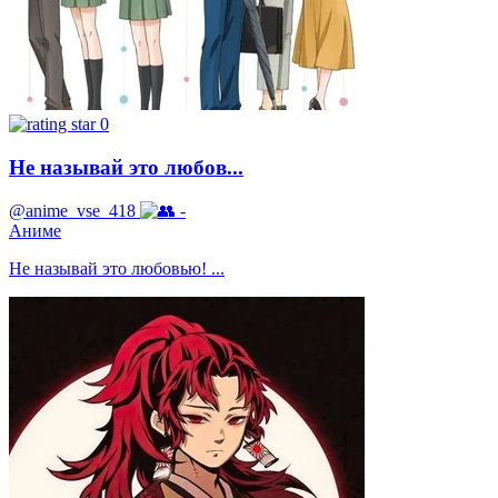
0
Не называй это любов...
@anime_vse_418
-
Аниме
Не называй это любовью! ...