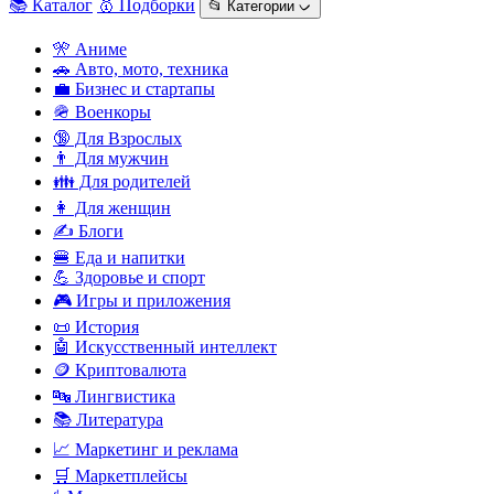
📚 Каталог
🥇 Подборки
📂 Категории ᨆ
🎌 Аниме
🚗 Авто, мото, техника
💼 Бизнес и стартапы
🪖 Военкоры
🔞 Для Взрослых
👨 Для мужчин
👪 Для родителей
👩 Для женщин
✍️ Блоги
🍔 Еда и напитки
💪 Здоровье и спорт
🎮 Игры и приложения
📜 История
🤖 Искусственный интеллект
🪙 Криптовалюта
🔤 Лингвистика
📚 Литература
📈 Маркетинг и реклама
🛒 Маркетплейсы