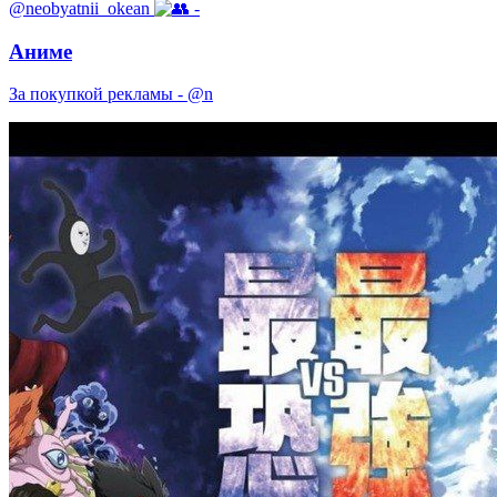
@neobyatnii_okean
-
Аниме
За покупкой рекламы - @n