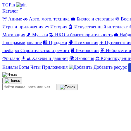
TGPin
Каталог 🢓
🎌 Аниме
🚗 Авто, мото, техника
💼 Бизнес и стартапы
🪖 Вое
Игры и приложения
📜 История
🤖 Искусственный интеллект
Мотивация
🎵 Музыка
🤝 НКО и благотворительность
💼 Найд
Программирование
🛍️ Продажи
🧠 Психология
✈️ Путешестви
media
🧱 Строительство и ремонт
🖥️ Технологии
🧬 Нейросети и
Фриланс
👨‍💻 Хакеры и даркнет
🌍 Экология
⚖️ Юриспруденц
Каналы
Боты
Чаты
Приложения
Добавить ресурс