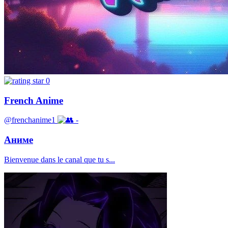
0
French Anime
@frenchanime1
-
Аниме
Bienvenue dans le canal que tu s...