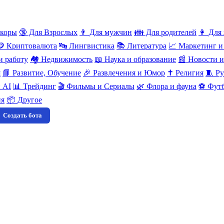
нкоры
🔞 Для Взрослых
👨 Для мужчин
👪 Для родителей
👩 Для
🪙 Криптовалюта
🔤 Лингвистика
📚 Литература
📈 Маркетинг и
и работу
🏘️ Недвижимость
📖 Наука и образование
📰 Новости 
я
📘 Развитие, Обучение
🎉 Развлечения и Юмор
✝️ Религия
🧵 Ру
 AI
📊 Трейдинг
🎬 Фильмы и Сериалы
🌿 Флора и фауна
⚽ Футб
ия
📦 Другое
Создать бота