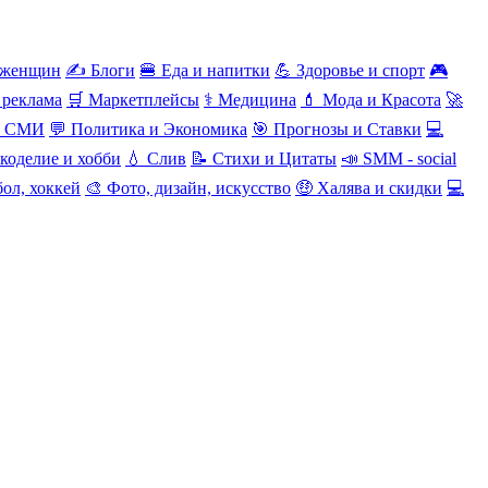
 женщин
✍️ Блоги
🍔 Еда и напитки
💪 Здоровье и спорт
🎮
 реклама
🛒 Маркетплейсы
⚕️ Медицина
💄 Мода и Красота
🚀
и СМИ
💬 Политика и Экономика
🎯 Прогнозы и Ставки
💻
коделие и хобби
💧 Слив
📝 Стихи и Цитаты
📣 SMM - social
ол, хоккей
🎨 Фото, дизайн, искусство
🤑 Халява и скидки
💻