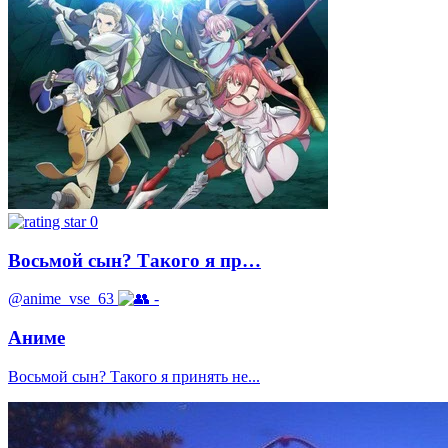
0
Восьмой сын? Такого я пр…
@anime_vse_63
-
Аниме
Восьмой сын? Такого я принять не...