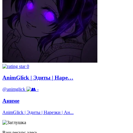
0
AnimGlick | Эдиты | Наре…
@animglick
-
Аниме
AnimGlick | Эдиты | Нарезки | Ан...
Ваш ресурс здесь