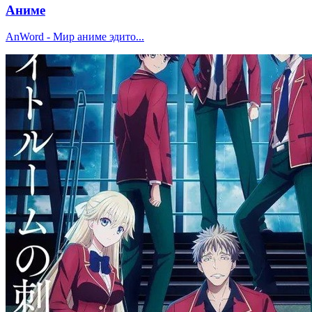
Аниме
AnWord - Мир аниме эдито...