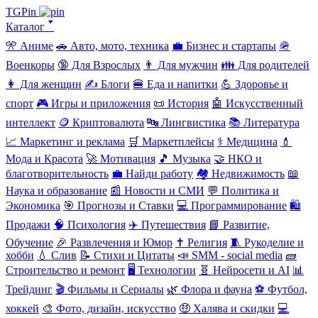
TGPin
Каталог 🢓
🎌 Аниме
🚗 Авто, мото, техника
💼 Бизнес и стартапы
🪖
Военкоры
🔞 Для Взрослых
👨 Для мужчин
👪 Для родителей
👩 Для женщин
✍️ Блоги
🍔 Еда и напитки
💪 Здоровье и
спорт
🎮 Игры и приложения
📜 История
🤖 Искусственный
интеллект
🪙 Криптовалюта
🔤 Лингвистика
📚 Литература
📈 Маркетинг и реклама
🛒 Маркетплейсы
⚕️ Медицина
💄
Мода и Красота
🚀 Мотивация
🎵 Музыка
🤝 НКО и
благотворительность
💼 Найди работу
🏘️ Недвижимость
📖
Наука и образование
📰 Новости и СМИ
💬 Политика и
Экономика
🎯 Прогнозы и Ставки
💻 Программирование
🛍️
Продажи
🧠 Психология
✈️ Путешествия
📘 Развитие,
Обучение
🎉 Развлечения и Юмор
✝️ Религия
🧵 Рукоделие и
хобби
💧 Слив
📝 Стихи и Цитаты
📣 SMM - social media
🧱
Строительство и ремонт
🖥️ Технологии
🧬 Нейросети и AI
📊
Трейдинг
🎬 Фильмы и Сериалы
🌿 Флора и фауна
⚽ Футбол,
хоккей
🎨 Фото, дизайн, искусство
🤑 Халява и скидки
💻