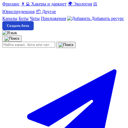
Фриланс
👨‍💻 Хакеры и даркнет
🌍 Экология
⚖️
Юриспруденция
📦 Другое
Каналы
Боты
Чаты
Приложения
Добавить ресурс
Создать бота