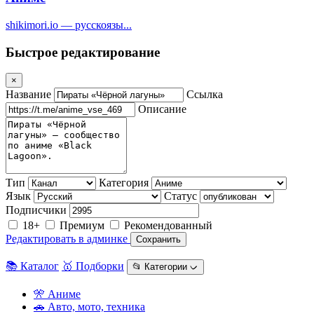
shikimori.io — русскоязы...
Быстрое редактирование
×
Название
Ссылка
Описание
Тип
Категория
Язык
Статус
Подписчики
18+
Премиум
Рекомендованный
Редактировать в админке
Сохранить
📚 Каталог
🥇 Подборки
📂 Категории ᨆ
🎌 Аниме
🚗 Авто, мото, техника