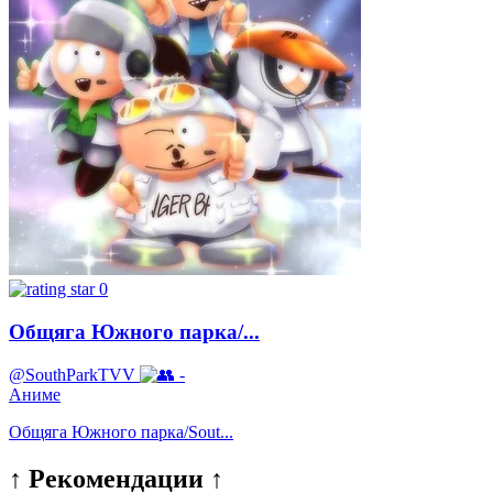
0
Общяга Южного парка/...
@SouthParkTVV
-
Аниме
Общяга Южного парка/Sout...
↑ Рекомендации ↑