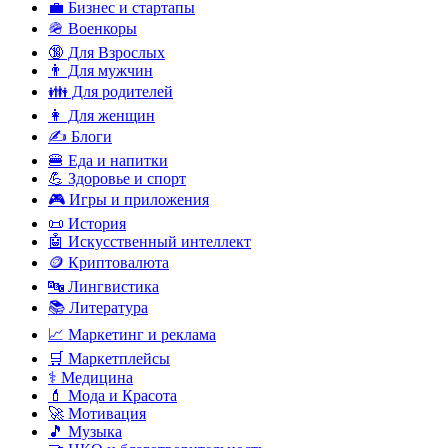
💼 Бизнес и стартапы
🪖 Военкоры
🔞 Для Взрослых
👨 Для мужчин
👪 Для родителей
👩 Для женщин
✍️ Блоги
🍔 Еда и напитки
💪 Здоровье и спорт
🎮 Игры и приложения
📜 История
🤖 Искусственный интеллект
🪙 Криптовалюта
🔤 Лингвистика
📚 Литература
📈 Маркетинг и реклама
🛒 Маркетплейсы
⚕️ Медицина
💄 Мода и Красота
🚀 Мотивация
🎵 Музыка