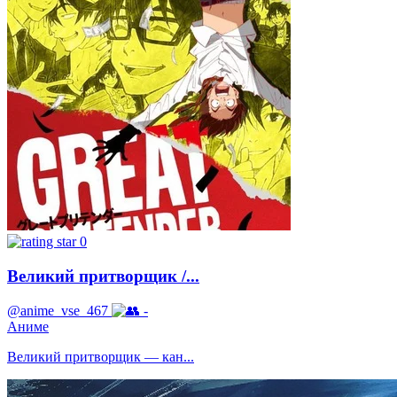
0
Великий притворщик /...
@anime_vse_467
-
Аниме
Великий притворщик — кан...