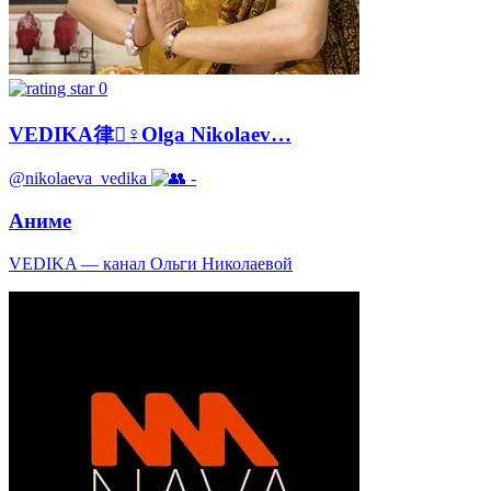
0
VEDIKA律‍♀️Olga Nikolaev…
@nikolaeva_vedika
-
Аниме
VEDIKA — канал Ольги Николаевой