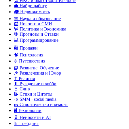
🤝 НКО и благотворительность
💼 Найди работу
🏘️ Недвижимость
📖 Наука и образование
📰 Новости и СМИ
💬 Политика и Экономика
🎯 Прогнозы и Ставки
💻 Программирование
🛍️ Продажи
🧠 Психология
✈️ Путешествия
📘 Развитие, Обучение
🎉 Развлечения и Юмор
✝️ Религия
🧵 Рукоделие и хобби
💧 Слив
📝 Стихи и Цитаты
📣 SMM - social media
🧱 Строительство и ремонт
🖥️ Технологии
🧬 Нейросети и AI
📊 Трейдинг