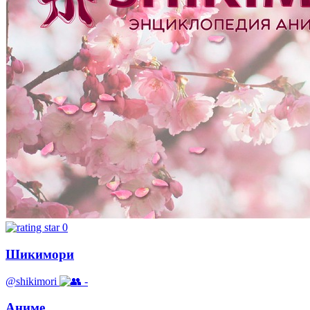
0
Шикимори
@shikimori
-
Аниме