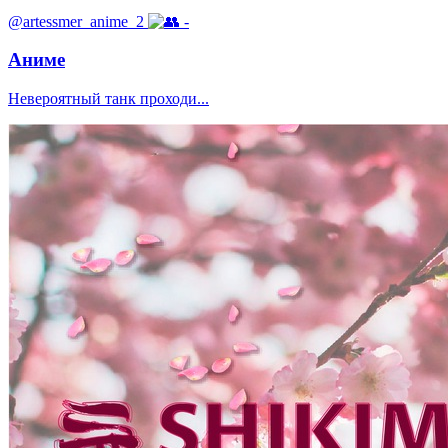
@artessmer_anime_2
-
Аниме
Невероятный танк проходи...