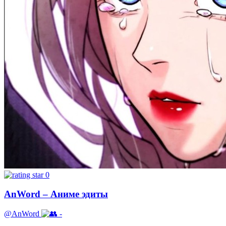
0
AnWord – Аниме эдиты
@AnWord
-