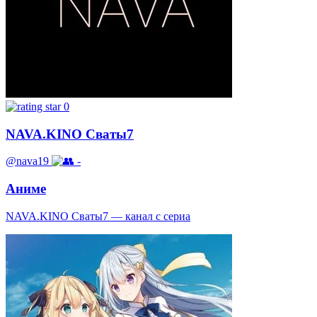
0
NAVA.KINO Сваты7
@nava19
-
Аниме
NAVA.KINO Сваты7 — канал с сериа