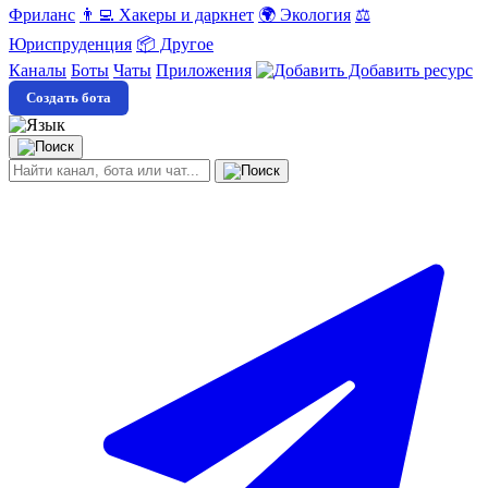
Фриланс
👨‍💻 Хакеры и даркнет
🌍 Экология
⚖️
Юриспруденция
📦 Другое
Каналы
Боты
Чаты
Приложения
Добавить ресурс
Создать бота