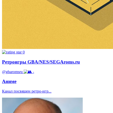
0
Ретроигры GBA/NES/SEGAroms.ru
@gbaromsru
-
Аниме
Канал посвящен ретро-игр...