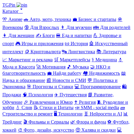
TGPin
Каталог 🢓
🎌 Аниме
🚗 Авто, мото, техника
💼 Бизнес и стартапы
🪖
Военкоры
🔞 Для Взрослых
👨 Для мужчин
👪 Для родителей
👩 Для женщин
✍️ Блоги
🍔 Еда и напитки
💪 Здоровье и
спорт
🎮 Игры и приложения
📜 История
🤖 Искусственный
интеллект
🪙 Криптовалюта
🔤 Лингвистика
📚 Литература
📈 Маркетинг и реклама
🛒 Маркетплейсы
⚕️ Медицина
💄
Мода и Красота
🚀 Мотивация
🎵 Музыка
🤝 НКО и
благотворительность
💼 Найди работу
🏘️ Недвижимость
📖
Наука и образование
📰 Новости и СМИ
💬 Политика и
Экономика
🎯 Прогнозы и Ставки
💻 Программирование
🛍️
Продажи
🧠 Психология
✈️ Путешествия
📘 Развитие,
Обучение
🎉 Развлечения и Юмор
✝️ Религия
🧵 Рукоделие и
хобби
💧 Слив
📝 Стихи и Цитаты
📣 SMM - social media
🧱
Строительство и ремонт
🖥️ Технологии
🧬 Нейросети и AI
📊
Трейдинг
🎬 Фильмы и Сериалы
🌿 Флора и фауна
⚽ Футбол,
хоккей
🎨 Фото, дизайн, искусство
🤑 Халява и скидки
💻