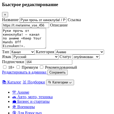
Быстрое редактирование
×
Название
Ссылка
Описание
Тип
Категория
Язык
Статус
Подписчики
18+
Премиум
Рекомендованный
Редактировать в админке
Сохранить
📚 Каталог
🥇 Подборки
📂 Категории ᨆ
🎌 Аниме
🚗 Авто, мото, техника
💼 Бизнес и стартапы
🪖 Военкоры
🔞 Для Взрослых