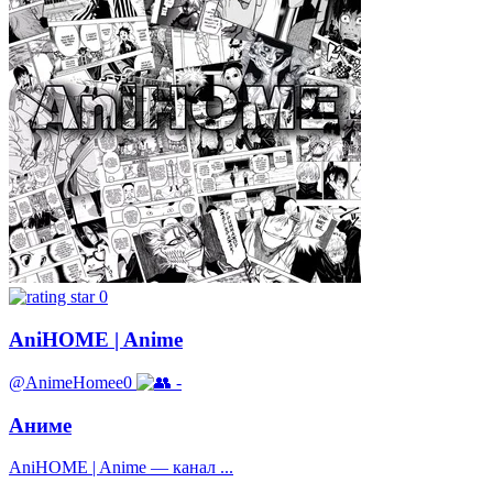
0
AniHOME | Anime
@AnimeHomee0
-
Аниме
AniHOME | Anime — канал ...