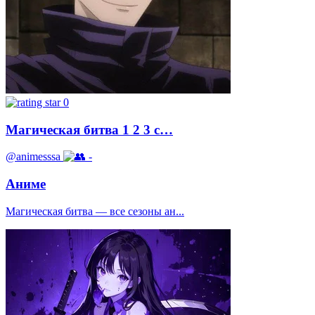
0
Магическая битва 1 2 3 с…
@animesssa
-
Аниме
Магическая битва — все сезоны ан...