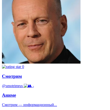
0
Смотрим
@smotrimrus
-
Аниме
Смотрим — информационный...