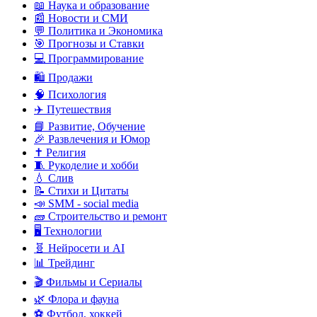
📖 Наука и образование
📰 Новости и СМИ
💬 Политика и Экономика
🎯 Прогнозы и Ставки
💻 Программирование
🛍️ Продажи
🧠 Психология
✈️ Путешествия
📘 Развитие, Обучение
🎉 Развлечения и Юмор
✝️ Религия
🧵 Рукоделие и хобби
💧 Слив
📝 Стихи и Цитаты
📣 SMM - social media
🧱 Строительство и ремонт
🖥️ Технологии
🧬 Нейросети и AI
📊 Трейдинг
🎬 Фильмы и Сериалы
🌿 Флора и фауна
⚽ Футбол, хоккей