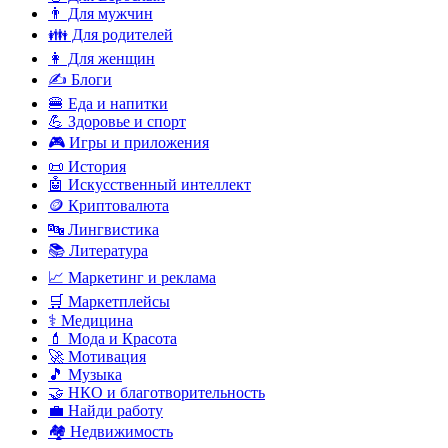
👨 Для мужчин
👪 Для родителей
👩 Для женщин
✍️ Блоги
🍔 Еда и напитки
💪 Здоровье и спорт
🎮 Игры и приложения
📜 История
🤖 Искусственный интеллект
🪙 Криптовалюта
🔤 Лингвистика
📚 Литература
📈 Маркетинг и реклама
🛒 Маркетплейсы
⚕️ Медицина
💄 Мода и Красота
🚀 Мотивация
🎵 Музыка
🤝 НКО и благотворительность
💼 Найди работу
🏘️ Недвижимость