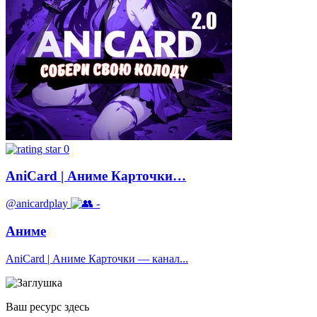
0
AniCard | Аниме Карточки…
@anicardplay
-
Аниме
AniCard | Аниме Карточки — канал...
Ваш ресурс здесь