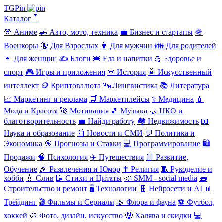
TGPin
Каталог 🢓
🎌 Аниме
🚗 Авто, мото, техника
💼 Бизнес и стартапы
🪖
Военкоры
🔞 Для Взрослых
👨 Для мужчин
👪 Для родителей
👩 Для женщин
✍️ Блоги
🍔 Еда и напитки
💪 Здоровье и
спорт
🎮 Игры и приложения
📜 История
🤖 Искусственный
интеллект
🪙 Криптовалюта
🔤 Лингвистика
📚 Литература
📈 Маркетинг и реклама
🛒 Маркетплейсы
⚕️ Медицина
💄
Мода и Красота
🚀 Мотивация
🎵 Музыка
🤝 НКО и
благотворительность
💼 Найди работу
🏘️ Недвижимость
📖
Наука и образование
📰 Новости и СМИ
💬 Политика и
Экономика
🎯 Прогнозы и Ставки
💻 Программирование
🛍️
Продажи
🧠 Психология
✈️ Путешествия
📘 Развитие,
Обучение
🎉 Развлечения и Юмор
✝️ Религия
🧵 Рукоделие и
хобби
💧 Слив
📝 Стихи и Цитаты
📣 SMM - social media
🧱
Строительство и ремонт
🖥️ Технологии
🧬 Нейросети и AI
📊
Трейдинг
🎬 Фильмы и Сериалы
🌿 Флора и фауна
⚽ Футбол,
хоккей
🎨 Фото, дизайн, искусство
🤑 Халява и скидки
💻