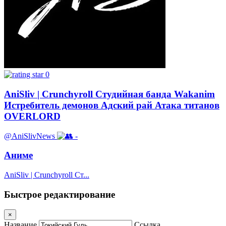
0
AniSliv | Crunchyroll Студийная банда Wakanim
Истребитель демонов Адский рай Атака титанов
OVERLORD
@AniSlivNews
-
Аниме
AniSliv | Crunchyroll Ст...
Быстрое редактирование
×
Название
Ссылка