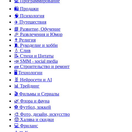
💻 Программирование
🛍️ Продажи
🧠 Психология
✈️ Путешествия
📘 Развитие, Обучение
🎉 Развлечения и Юмор
✝️ Религия
🧵 Рукоделие и хобби
💧 Слив
📝 Стихи и Цитаты
📣 SMM - social media
🧱 Строительство и ремонт
🖥️ Технологии
🧬 Нейросети и AI
📊 Трейдинг
🎬 Фильмы и Сериалы
🌿 Флора и фауна
⚽ Футбол, хоккей
🎨 Фото, дизайн, искусство
🤑 Халява и скидки
💻 Фриланс