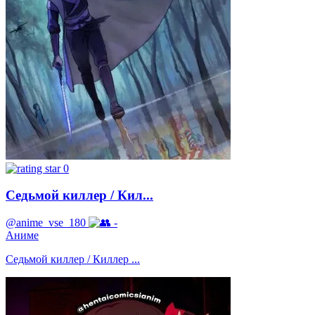
0
Седьмой киллер / Кил...
@anime_vse_180
-
Аниме
Седьмой киллер / Киллер ...