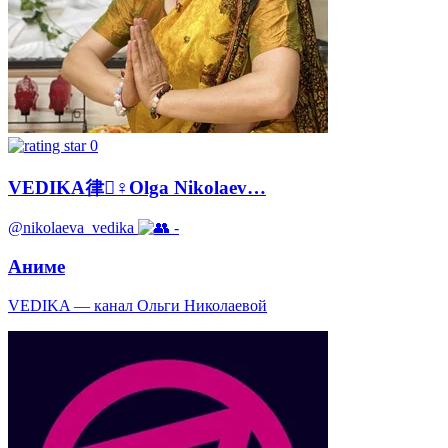
0
VEDIKA律‍♀️Olga Nikolaev…
@nikolaeva_vedika
-
Аниме
VEDIKA — канал Ольги Николаевой