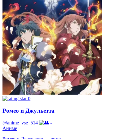
0
Ромео и Джульетта
@anime_vse_514
-
Аниме
Ромео и Джульетта — рома...