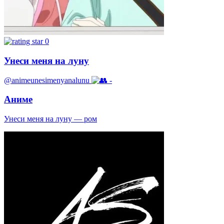
0
Унеси меня на луну
@animeunesimenyanalunu
-
Аниме
Унеси меня на луну — ром