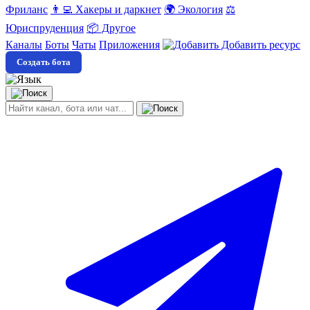
Фриланс
👨‍💻 Хакеры и даркнет
🌍 Экология
⚖️
Юриспруденция
📦 Другое
Каналы
Боты
Чаты
Приложения
Добавить ресурс
Создать бота