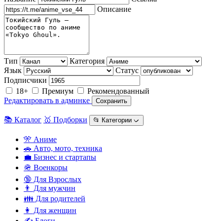
Описание
Тип
Категория
Язык
Статус
Подписчики
18+
Премиум
Рекомендованный
Редактировать в админке
Сохранить
📚 Каталог
🥇 Подборки
📂 Категории ᨆ
🎌 Аниме
🚗 Авто, мото, техника
💼 Бизнес и стартапы
🪖 Военкоры
🔞 Для Взрослых
👨 Для мужчин
👪 Для родителей
👩 Для женщин
✍️ Блоги