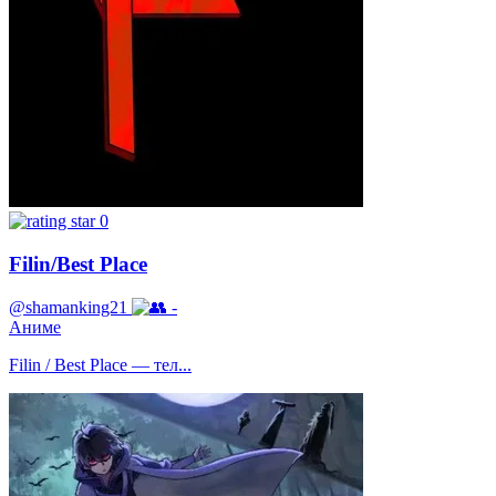
0
Filin/Best Place
@shamanking21
-
Аниме
Filin / Best Place — тел...