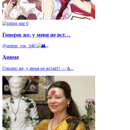
0
Говорю же, у меня не вст…
@anime_vse_340
-
Аниме
Говорю же, у меня не встаёт! — ф...