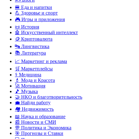
🍔 Еда и напитки
💪 Здоровье и спорт
🎮 Игры и приложения
📜 История
🤖 Искусственный интеллект
🪙 Криптовалюта
🔤 Лингвистика
📚 Литература
📈 Маркетинг и реклама
🛒 Маркетплейсы
⚕️ Медицина
💄 Мода и Красота
🚀 Мотивация
🎵 Музыка
🤝 НКО и благотворительность
💼 Найди работу
🏘️ Недвижимость
📖 Наука и образование
📰 Новости и СМИ
💬 Политика и Экономика
🎯 Прогнозы и Ставки