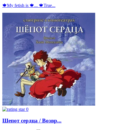
🍁My fetish is 🍁... 🍁True...
0
Шепот сердца / Возвр...