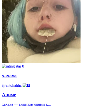
0
хахаха
@antohahha
-
Аниме
хахаха — андеграундный к...