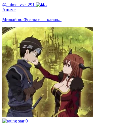
@anime_vse_291
-
Аниме
Милый во Франксе — канал...
0