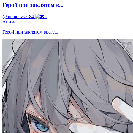
Герой при заклятом в...
@anime_vse_84
-
Аниме
Герой при заклятом враге...