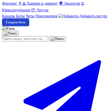
Фриланс
👨‍💻 Хакеры и даркнет
🌍 Экология
⚖️
Юриспруденция
📦 Другое
Каналы
Боты
Чаты
Приложения
Добавить ресурс
Создать бота