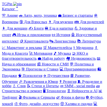
TGPin
Каталог 🢓
🎌 Аниме
🚗 Авто, мото, техника
💼 Бизнес и стартапы
🪖
Военкоры
🔞 Для Взрослых
👨 Для мужчин
👪 Для родителей
👩 Для женщин
✍️ Блоги
🍔 Еда и напитки
💪 Здоровье и
спорт
🎮 Игры и приложения
📜 История
🤖 Искусственный
интеллект
🪙 Криптовалюта
🔤 Лингвистика
📚 Литература
📈 Маркетинг и реклама
🛒 Маркетплейсы
⚕️ Медицина
💄
Мода и Красота
🚀 Мотивация
🎵 Музыка
🤝 НКО и
благотворительность
💼 Найди работу
🏘️ Недвижимость
📖
Наука и образование
📰 Новости и СМИ
💬 Политика и
Экономика
🎯 Прогнозы и Ставки
💻 Программирование
🛍️
Продажи
🧠 Психология
✈️ Путешествия
📘 Развитие,
Обучение
🎉 Развлечения и Юмор
✝️ Религия
🧵 Рукоделие и
хобби
💧 Слив
📝 Стихи и Цитаты
📣 SMM - social media
🧱
Строительство и ремонт
🖥️ Технологии
🧬 Нейросети и AI
📊
Трейдинг
🎬 Фильмы и Сериалы
🌿 Флора и фауна
⚽ Футбол,
хоккей
🎨 Фото, дизайн, искусство
🤑 Халява и скидки
💻