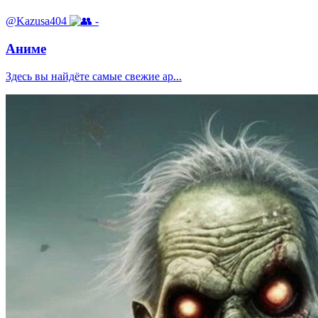
@Kazusa404
-
Аниме
Здесь вы найдёте самые свежие ар...