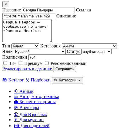
×
Название
Ссылка
Описание
Тип
Категория
Язык
Статус
Подписчики
18+
Премиум
Рекомендованный
Редактировать в админке
Сохранить
📚 Каталог
🥇 Подборки
📂 Категории ᨆ
🎌 Аниме
🚗 Авто, мото, техника
💼 Бизнес и стартапы
🪖 Военкоры
🔞 Для Взрослых
👨 Для мужчин
👪 Для родителей