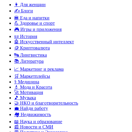
👩 Для женщин
✍️ Блоги
🍔 Еда и напитки
💪 Здоровье и спорт
🎮 Игры и приложения
📜 История
🤖 Искусственный интеллект
🪙 Криптовалюта
🔤 Лингвистика
📚 Литература
📈 Маркетинг и реклама
🛒 Маркетплейсы
⚕️ Медицина
💄 Мода и Красота
🚀 Мотивация
🎵 Музыка
🤝 НКО и благотворительность
💼 Найди работу
🏘️ Недвижимость
📖 Наука и образование
📰 Новости и СМИ