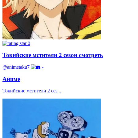
0
Токийские мстители 2 сезон смотреть
@animetaku7
-
Аниме
Токийские мстители 2 сез...