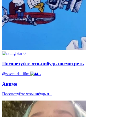
0
Посоветуйте что-нибудь посмотреть
@sovet_da_film
-
Аниме
Посоветуйте что-нибудь п...