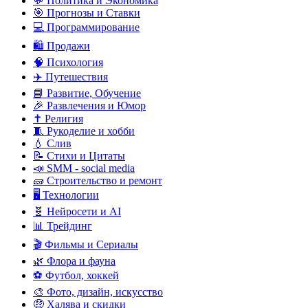
💬 Политика и Экономика
🎯 Прогнозы и Ставки
💻 Программирование
🛍️ Продажи
🧠 Психология
✈️ Путешествия
📘 Развитие, Обучение
🎉 Развлечения и Юмор
✝️ Религия
🧵 Рукоделие и хобби
💧 Слив
📝 Стихи и Цитаты
📣 SMM - social media
🧱 Строительство и ремонт
🖥️ Технологии
🧬 Нейросети и AI
📊 Трейдинг
🎬 Фильмы и Сериалы
🌿 Флора и фауна
⚽ Футбол, хоккей
🎨 Фото, дизайн, искусство
🤑 Халява и скидки