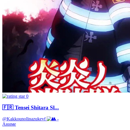
0
🇫🇷 Tensei Shitara Sl...
@KakkounoIinazukevf
-
Аниме