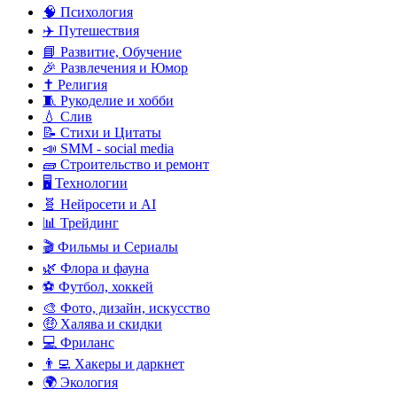
🧠 Психология
✈️ Путешествия
📘 Развитие, Обучение
🎉 Развлечения и Юмор
✝️ Религия
🧵 Рукоделие и хобби
💧 Слив
📝 Стихи и Цитаты
📣 SMM - social media
🧱 Строительство и ремонт
🖥️ Технологии
🧬 Нейросети и AI
📊 Трейдинг
🎬 Фильмы и Сериалы
🌿 Флора и фауна
⚽ Футбол, хоккей
🎨 Фото, дизайн, искусство
🤑 Халява и скидки
💻 Фриланс
👨‍💻 Хакеры и даркнет
🌍 Экология