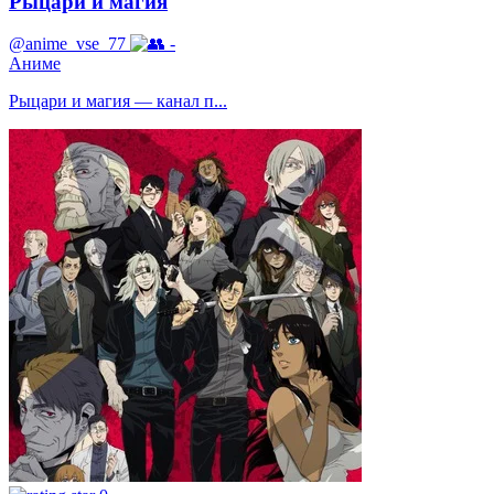
Рыцари и магия
@anime_vse_77
-
Аниме
Рыцари и магия — канал п...