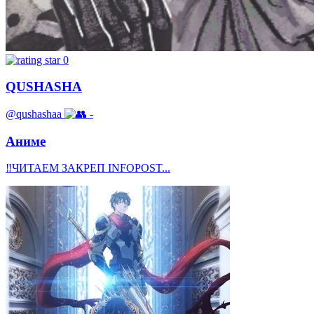
0
QUSHASHA
@qushashaa
-
Аниме
‼️ЧИТАЕМ ЗАКРЕП INFOPOST...