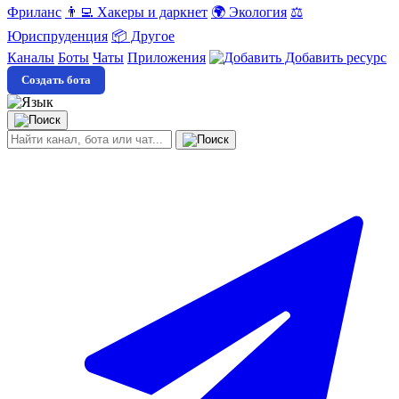
Фриланс
👨‍💻 Хакеры и даркнет
🌍 Экология
⚖️
Юриспруденция
📦 Другое
Каналы
Боты
Чаты
Приложения
Добавить ресурс
Создать бота