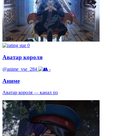
0
Аватар короля
@anime_vse_284
-
Аниме
Аватар короля — канал по