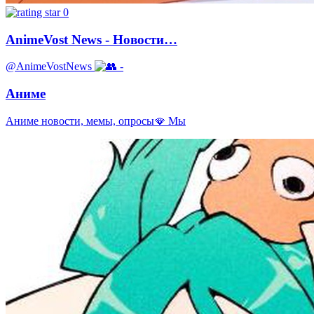
0
AnimeVost News - Новости…
@AnimeVostNews
-
Аниме
Аниме новости, мемы, опросы🪭 Мы