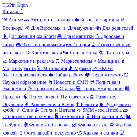
TGPin
Каталог 🢓
🎌 Аниме
🚗 Авто, мото, техника
💼 Бизнес и стартапы
🪖
Военкоры
🔞 Для Взрослых
👨 Для мужчин
👪 Для родителей
👩 Для женщин
✍️ Блоги
🍔 Еда и напитки
💪 Здоровье и
спорт
🎮 Игры и приложения
📜 История
🤖 Искусственный
интеллект
🪙 Криптовалюта
🔤 Лингвистика
📚 Литература
📈 Маркетинг и реклама
🛒 Маркетплейсы
⚕️ Медицина
💄
Мода и Красота
🚀 Мотивация
🎵 Музыка
🤝 НКО и
благотворительность
💼 Найди работу
🏘️ Недвижимость
📖
Наука и образование
📰 Новости и СМИ
💬 Политика и
Экономика
🎯 Прогнозы и Ставки
💻 Программирование
🛍️
Продажи
🧠 Психология
✈️ Путешествия
📘 Развитие,
Обучение
🎉 Развлечения и Юмор
✝️ Религия
🧵 Рукоделие и
хобби
💧 Слив
📝 Стихи и Цитаты
📣 SMM - social media
🧱
Строительство и ремонт
🖥️ Технологии
🧬 Нейросети и AI
📊
Трейдинг
🎬 Фильмы и Сериалы
🌿 Флора и фауна
⚽ Футбол,
хоккей
🎨 Фото, дизайн, искусство
🤑 Халява и скидки
💻