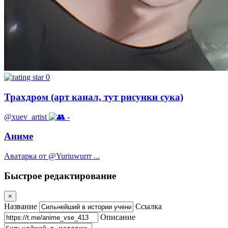
0
Трахдром (арт канал, тут рисунки сука)
@xuev_artist
-
Аниме
Аватарка от @Yuriuwurrr ...
Быстрое редактирование
×
Название
Ссылка
Описание