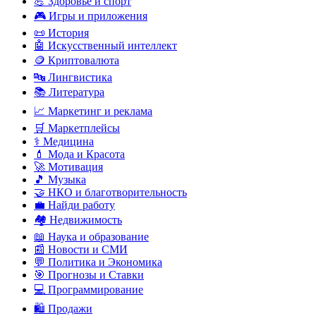
💪 Здоровье и спорт
🎮 Игры и приложения
📜 История
🤖 Искусственный интеллект
🪙 Криптовалюта
🔤 Лингвистика
📚 Литература
📈 Маркетинг и реклама
🛒 Маркетплейсы
⚕️ Медицина
💄 Мода и Красота
🚀 Мотивация
🎵 Музыка
🤝 НКО и благотворительность
💼 Найди работу
🏘️ Недвижимость
📖 Наука и образование
📰 Новости и СМИ
💬 Политика и Экономика
🎯 Прогнозы и Ставки
💻 Программирование
🛍️ Продажи