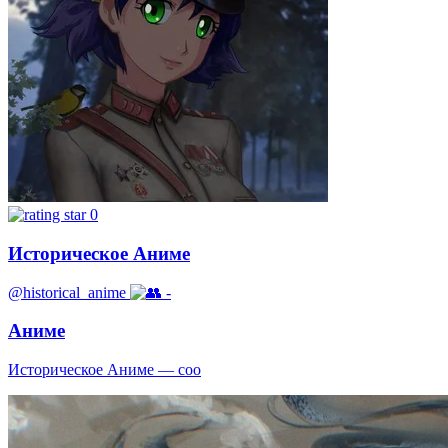
0
Историческое Аниме
@historical_anime
-
Аниме
Историческое Аниме — соо