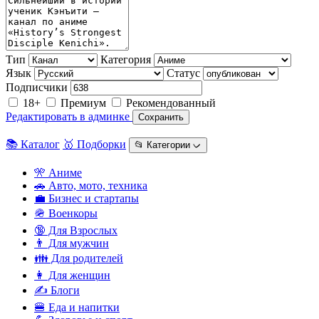
Тип
Категория
Язык
Статус
Подписчики
18+
Премиум
Рекомендованный
Редактировать в админке
Сохранить
📚 Каталог
🥇 Подборки
📂 Категории ᨆ
🎌 Аниме
🚗 Авто, мото, техника
💼 Бизнес и стартапы
🪖 Военкоры
🔞 Для Взрослых
👨 Для мужчин
👪 Для родителей
👩 Для женщин
✍️ Блоги
🍔 Еда и напитки