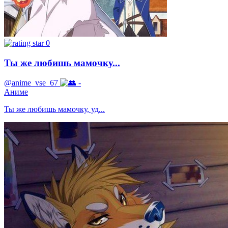
0
Ты же любишь мамочку...
@anime_vse_67
-
Аниме
Ты же любишь мамочку, уд...