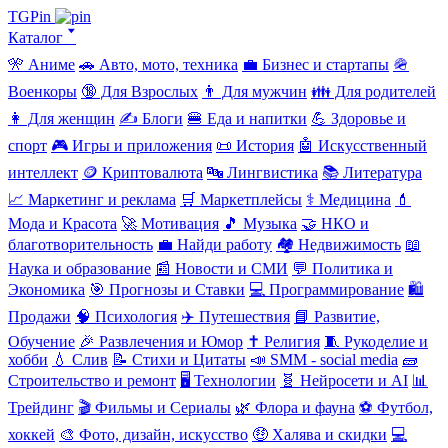
TGPin
Каталог 🢓
🎌 Аниме
🚗 Авто, мото, техника
💼 Бизнес и стартапы
🪖
Военкоры
🔞 Для Взрослых
👨 Для мужчин
👪 Для родителей
👩 Для женщин
✍️ Блоги
🍔 Еда и напитки
💪 Здоровье и
спорт
🎮 Игры и приложения
📜 История
🤖 Искусственный
интеллект
🪙 Криптовалюта
🔤 Лингвистика
📚 Литература
📈 Маркетинг и реклама
🛒 Маркетплейсы
⚕️ Медицина
💄
Мода и Красота
🚀 Мотивация
🎵 Музыка
🤝 НКО и
благотворительность
💼 Найди работу
🏘️ Недвижимость
📖
Наука и образование
📰 Новости и СМИ
💬 Политика и
Экономика
🎯 Прогнозы и Ставки
💻 Программирование
🛍️
Продажи
🧠 Психология
✈️ Путешествия
📘 Развитие,
Обучение
🎉 Развлечения и Юмор
✝️ Религия
🧵 Рукоделие и
хобби
💧 Слив
📝 Стихи и Цитаты
📣 SMM - social media
🧱
Строительство и ремонт
🖥️ Технологии
🧬 Нейросети и AI
📊
Трейдинг
🎬 Фильмы и Сериалы
🌿 Флора и фауна
⚽ Футбол,
хоккей
🎨 Фото, дизайн, искусство
🤑 Халява и скидки
💻