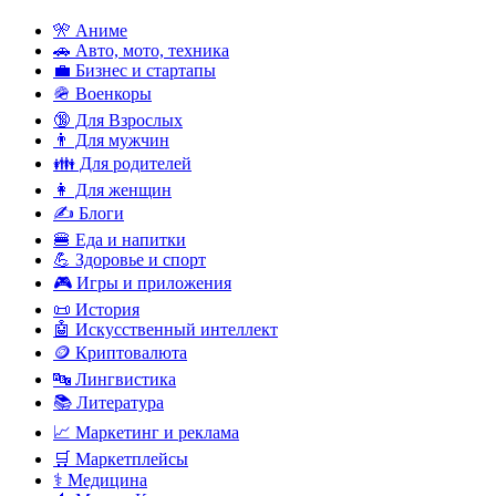
🎌 Аниме
🚗 Авто, мото, техника
💼 Бизнес и стартапы
🪖 Военкоры
🔞 Для Взрослых
👨 Для мужчин
👪 Для родителей
👩 Для женщин
✍️ Блоги
🍔 Еда и напитки
💪 Здоровье и спорт
🎮 Игры и приложения
📜 История
🤖 Искусственный интеллект
🪙 Криптовалюта
🔤 Лингвистика
📚 Литература
📈 Маркетинг и реклама
🛒 Маркетплейсы
⚕️ Медицина