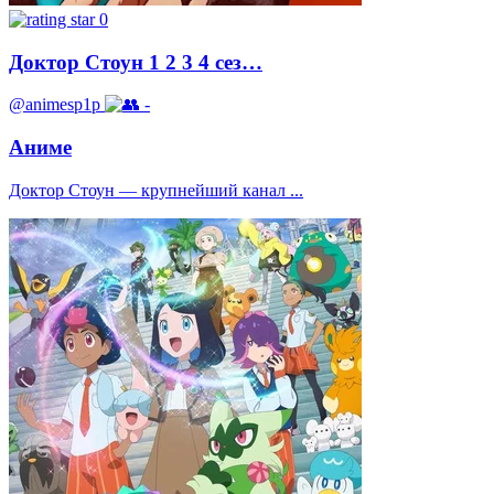
0
Доктор Стоун 1 2 3 4 сез…
@animesp1p
-
Аниме
Доктор Стоун — крупнейший канал ...