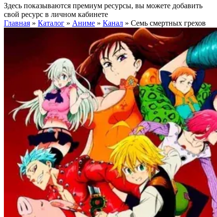
Здесь показываются премиум ресурсы, вы можете добавить
свой ресурс в личном кабинете
Главная
»
Каталог
»
Аниме
»
Канал
»
Семь смертных грехов