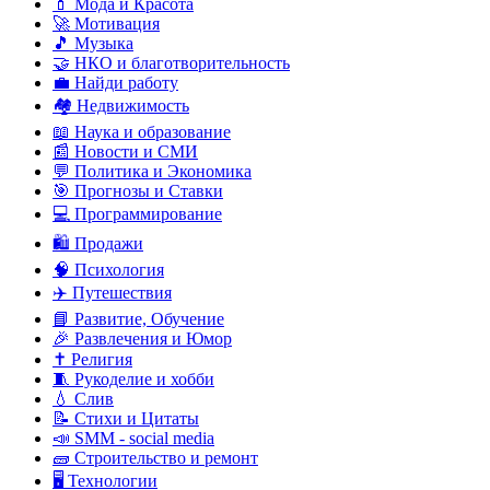
💄 Мода и Красота
🚀 Мотивация
🎵 Музыка
🤝 НКО и благотворительность
💼 Найди работу
🏘️ Недвижимость
📖 Наука и образование
📰 Новости и СМИ
💬 Политика и Экономика
🎯 Прогнозы и Ставки
💻 Программирование
🛍️ Продажи
🧠 Психология
✈️ Путешествия
📘 Развитие, Обучение
🎉 Развлечения и Юмор
✝️ Религия
🧵 Рукоделие и хобби
💧 Слив
📝 Стихи и Цитаты
📣 SMM - social media
🧱 Строительство и ремонт
🖥️ Технологии