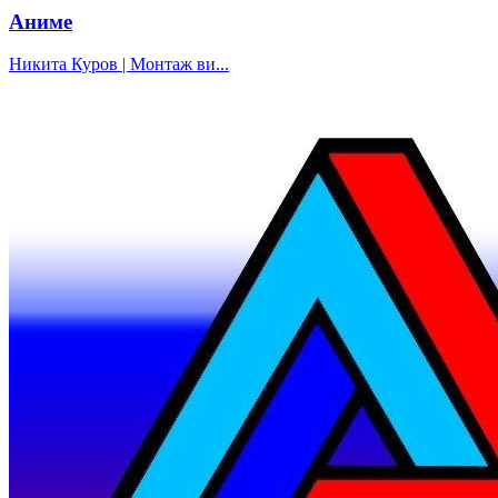
Аниме
Никита Куров | Монтаж ви...