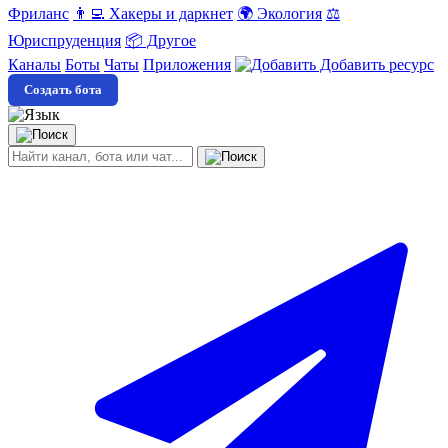
Фриланс
👨‍💻 Хакеры и даркнет
🌍 Экология
⚖️
Юриспруденция
📦 Другое
Каналы
Боты
Чаты
Приложения
Добавить ресурс
Создать бота