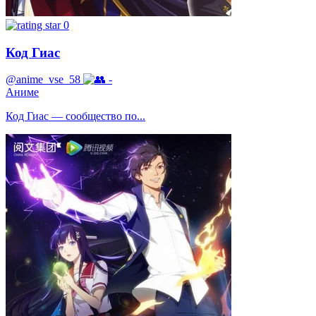
0
Код Гиас
@anime_vse_58
-
Аниме
Код Гиас — сообщество по...