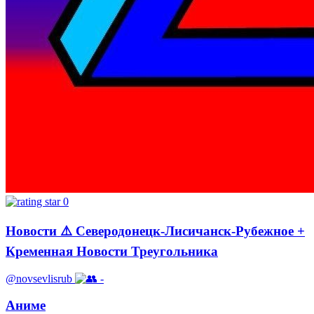
0
Новости ⚠️ Северодонецк-Лисичанск-Рубежное +
Кременная Новости Треугольника
@novsevlisrub
-
Аниме