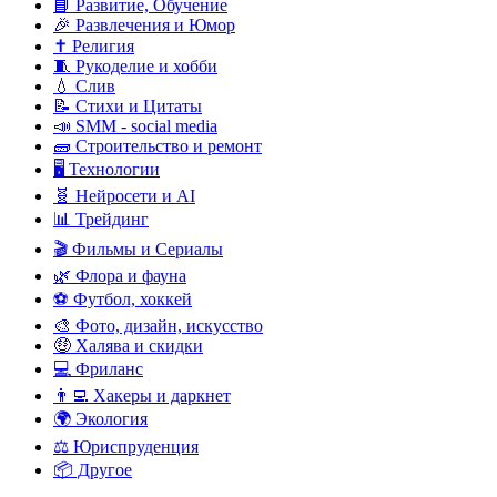
📘 Развитие, Обучение
🎉 Развлечения и Юмор
✝️ Религия
🧵 Рукоделие и хобби
💧 Слив
📝 Стихи и Цитаты
📣 SMM - social media
🧱 Строительство и ремонт
🖥️ Технологии
🧬 Нейросети и AI
📊 Трейдинг
🎬 Фильмы и Сериалы
🌿 Флора и фауна
⚽ Футбол, хоккей
🎨 Фото, дизайн, искусство
🤑 Халява и скидки
💻 Фриланс
👨‍💻 Хакеры и даркнет
🌍 Экология
⚖️ Юриспруденция
📦 Другое