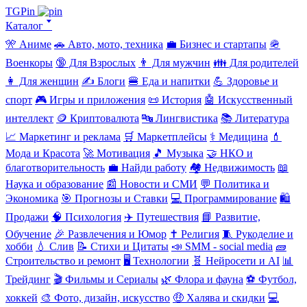
TGPin
Каталог 🢓
🎌 Аниме
🚗 Авто, мото, техника
💼 Бизнес и стартапы
🪖
Военкоры
🔞 Для Взрослых
👨 Для мужчин
👪 Для родителей
👩 Для женщин
✍️ Блоги
🍔 Еда и напитки
💪 Здоровье и
спорт
🎮 Игры и приложения
📜 История
🤖 Искусственный
интеллект
🪙 Криптовалюта
🔤 Лингвистика
📚 Литература
📈 Маркетинг и реклама
🛒 Маркетплейсы
⚕️ Медицина
💄
Мода и Красота
🚀 Мотивация
🎵 Музыка
🤝 НКО и
благотворительность
💼 Найди работу
🏘️ Недвижимость
📖
Наука и образование
📰 Новости и СМИ
💬 Политика и
Экономика
🎯 Прогнозы и Ставки
💻 Программирование
🛍️
Продажи
🧠 Психология
✈️ Путешествия
📘 Развитие,
Обучение
🎉 Развлечения и Юмор
✝️ Религия
🧵 Рукоделие и
хобби
💧 Слив
📝 Стихи и Цитаты
📣 SMM - social media
🧱
Строительство и ремонт
🖥️ Технологии
🧬 Нейросети и AI
📊
Трейдинг
🎬 Фильмы и Сериалы
🌿 Флора и фауна
⚽ Футбол,
хоккей
🎨 Фото, дизайн, искусство
🤑 Халява и скидки
💻