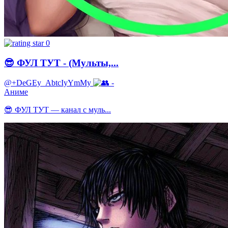
0
😎 ФУЛ ТУТ - (Мульты,...
@+DeGEy_AbtcIyYmMy
-
Аниме
😎 ФУЛ ТУТ — канал с муль...