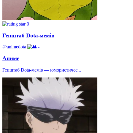
0
Генштаб Dota-мемів
@animedota
-
Аниме
Генштаб Dota-мемів — юмористичес...