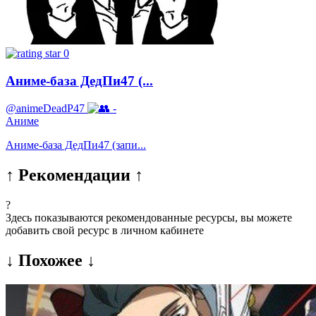
0
Аниме-база ДедПи47 (...
@animeDeadP47
-
Аниме
Аниме-база ДедПи47 (запи...
↑ Рекомендации ↑
?
Здесь показываются рекомендованные ресурсы, вы можете
добавить свой ресурс в личном кабинете
↓ Похожее ↓