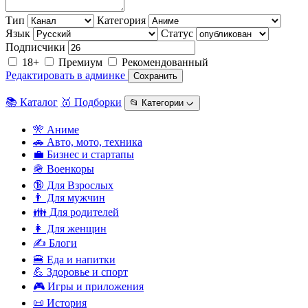
Тип
Категория
Язык
Статус
Подписчики
18+
Премиум
Рекомендованный
Редактировать в админке
Сохранить
📚 Каталог
🥇 Подборки
📂 Категории ᨆ
🎌 Аниме
🚗 Авто, мото, техника
💼 Бизнес и стартапы
🪖 Военкоры
🔞 Для Взрослых
👨 Для мужчин
👪 Для родителей
👩 Для женщин
✍️ Блоги
🍔 Еда и напитки
💪 Здоровье и спорт
🎮 Игры и приложения
📜 История