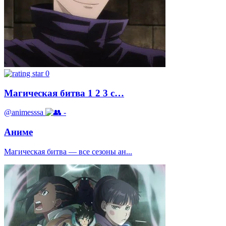
0
Магическая битва 1 2 3 с…
@animesssa
-
Аниме
Магическая битва — все сезоны ан...