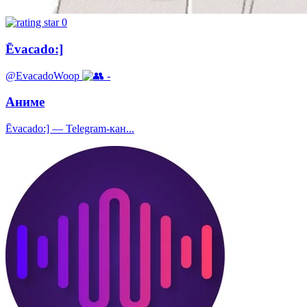
0
Ēvacado:]
@EvacadoWoop
-
Аниме
Ēvacado:] — Telegram-кан...