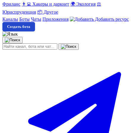
Фриланс
👨‍💻 Хакеры и даркнет
🌍 Экология
⚖️
Юриспруденция
📦 Другое
Каналы
Боты
Чаты
Приложения
Добавить ресурс
Создать бота