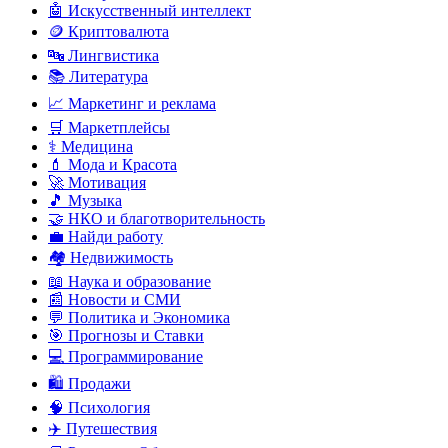
🤖 Искусственный интеллект
🪙 Криптовалюта
🔤 Лингвистика
📚 Литература
📈 Маркетинг и реклама
🛒 Маркетплейсы
⚕️ Медицина
💄 Мода и Красота
🚀 Мотивация
🎵 Музыка
🤝 НКО и благотворительность
💼 Найди работу
🏘️ Недвижимость
📖 Наука и образование
📰 Новости и СМИ
💬 Политика и Экономика
🎯 Прогнозы и Ставки
💻 Программирование
🛍️ Продажи
🧠 Психология
✈️ Путешествия