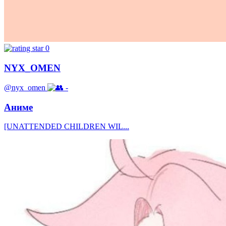
0
NYX_OMEN
@nyx_omen
-
Аниме
[UNATTENDED CHILDREN WIL...