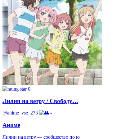
0
Лилии на ветру / Свободу…
@anime_vse_273
-
Аниме
Лилии на ветру — сообщество по ю