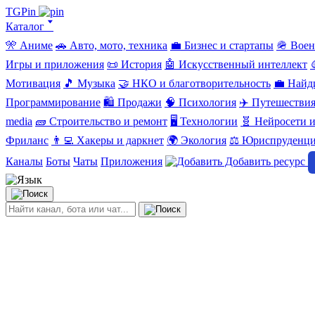
TGPin
Каталог 🢓
🎌 Аниме
🚗 Авто, мото, техника
💼 Бизнес и стартапы
🪖 Вое
Игры и приложения
📜 История
🤖 Искусственный интеллект
Мотивация
🎵 Музыка
🤝 НКО и благотворительность
💼 Найд
Программирование
🛍️ Продажи
🧠 Психология
✈️ Путешестви
media
🧱 Строительство и ремонт
🖥️ Технологии
🧬 Нейросети и
Фриланс
👨‍💻 Хакеры и даркнет
🌍 Экология
⚖️ Юриспруденц
Каналы
Боты
Чаты
Приложения
Добавить ресурс