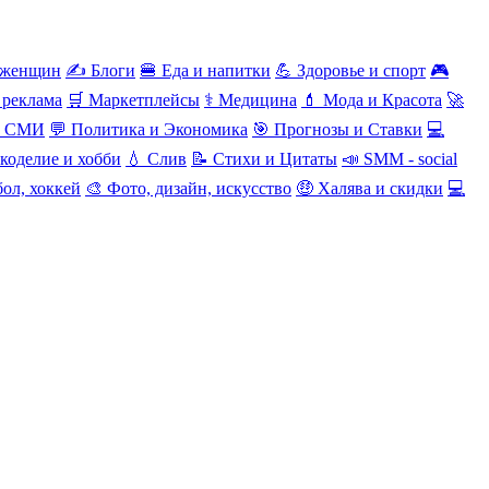
 женщин
✍️ Блоги
🍔 Еда и напитки
💪 Здоровье и спорт
🎮
 реклама
🛒 Маркетплейсы
⚕️ Медицина
💄 Мода и Красота
🚀
и СМИ
💬 Политика и Экономика
🎯 Прогнозы и Ставки
💻
коделие и хобби
💧 Слив
📝 Стихи и Цитаты
📣 SMM - social
ол, хоккей
🎨 Фото, дизайн, искусство
🤑 Халява и скидки
💻