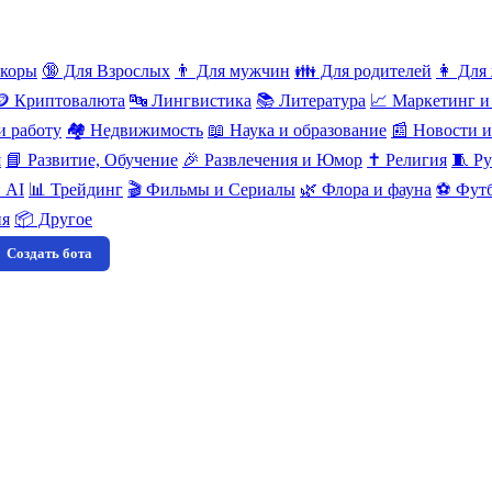
нкоры
🔞 Для Взрослых
👨 Для мужчин
👪 Для родителей
👩 Для
🪙 Криптовалюта
🔤 Лингвистика
📚 Литература
📈 Маркетинг и
и работу
🏘️ Недвижимость
📖 Наука и образование
📰 Новости 
я
📘 Развитие, Обучение
🎉 Развлечения и Юмор
✝️ Религия
🧵 Ру
 AI
📊 Трейдинг
🎬 Фильмы и Сериалы
🌿 Флора и фауна
⚽ Футб
ия
📦 Другое
Создать бота