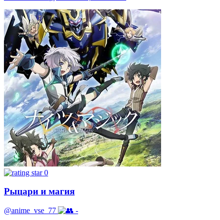
0
Рыцари и магия
@anime_vse_77
-