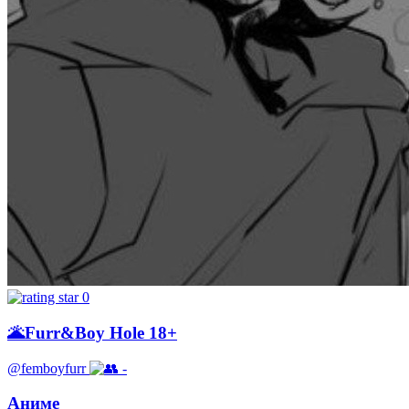
0
🌋Furr&Boy Hole 18+
@femboyfurr
-
Аниме