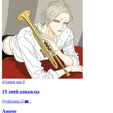
0
19 дней однажды
@oldxiann
-
Аниме