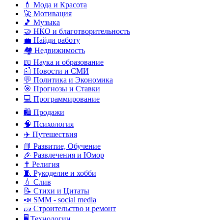
💄 Мода и Красота
🚀 Мотивация
🎵 Музыка
🤝 НКО и благотворительность
💼 Найди работу
🏘️ Недвижимость
📖 Наука и образование
📰 Новости и СМИ
💬 Политика и Экономика
🎯 Прогнозы и Ставки
💻 Программирование
🛍️ Продажи
🧠 Психология
✈️ Путешествия
📘 Развитие, Обучение
🎉 Развлечения и Юмор
✝️ Религия
🧵 Рукоделие и хобби
💧 Слив
📝 Стихи и Цитаты
📣 SMM - social media
🧱 Строительство и ремонт
🖥️ Технологии