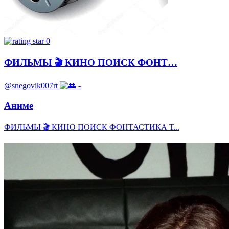
0
ФИЛЬМЫ 🎬 КИНО ПОИСК ФОНТ…
@snegovik007rt
-
Аниме
ФИЛЬМЫ 🎬 КИНО ПОИСК ФОНТАСТИКА Т...