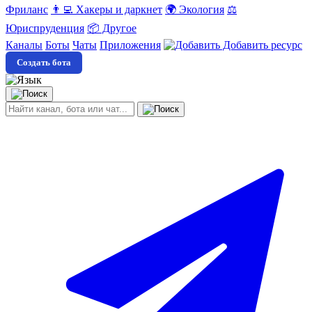
Фриланс
👨‍💻 Хакеры и даркнет
🌍 Экология
⚖️
Юриспруденция
📦 Другое
Каналы
Боты
Чаты
Приложения
Добавить ресурс
Создать бота