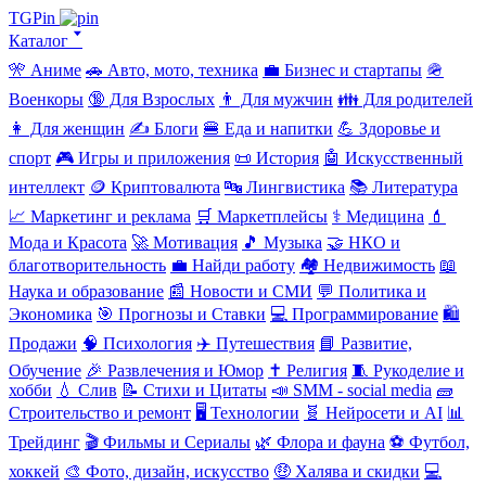
TGPin
Каталог 🢓
🎌 Аниме
🚗 Авто, мото, техника
💼 Бизнес и стартапы
🪖
Военкоры
🔞 Для Взрослых
👨 Для мужчин
👪 Для родителей
👩 Для женщин
✍️ Блоги
🍔 Еда и напитки
💪 Здоровье и
спорт
🎮 Игры и приложения
📜 История
🤖 Искусственный
интеллект
🪙 Криптовалюта
🔤 Лингвистика
📚 Литература
📈 Маркетинг и реклама
🛒 Маркетплейсы
⚕️ Медицина
💄
Мода и Красота
🚀 Мотивация
🎵 Музыка
🤝 НКО и
благотворительность
💼 Найди работу
🏘️ Недвижимость
📖
Наука и образование
📰 Новости и СМИ
💬 Политика и
Экономика
🎯 Прогнозы и Ставки
💻 Программирование
🛍️
Продажи
🧠 Психология
✈️ Путешествия
📘 Развитие,
Обучение
🎉 Развлечения и Юмор
✝️ Религия
🧵 Рукоделие и
хобби
💧 Слив
📝 Стихи и Цитаты
📣 SMM - social media
🧱
Строительство и ремонт
🖥️ Технологии
🧬 Нейросети и AI
📊
Трейдинг
🎬 Фильмы и Сериалы
🌿 Флора и фауна
⚽ Футбол,
хоккей
🎨 Фото, дизайн, искусство
🤑 Халява и скидки
💻