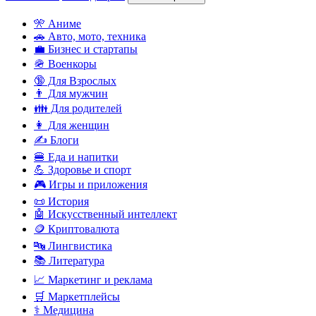
🎌 Аниме
🚗 Авто, мото, техника
💼 Бизнес и стартапы
🪖 Военкоры
🔞 Для Взрослых
👨 Для мужчин
👪 Для родителей
👩 Для женщин
✍️ Блоги
🍔 Еда и напитки
💪 Здоровье и спорт
🎮 Игры и приложения
📜 История
🤖 Искусственный интеллект
🪙 Криптовалюта
🔤 Лингвистика
📚 Литература
📈 Маркетинг и реклама
🛒 Маркетплейсы
⚕️ Медицина