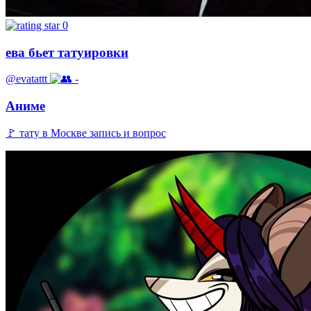
0
ева бьет татуировки
@evatattt
-
Аниме
🚩 тату в Москве запись и вопрос