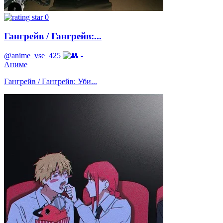
0
Гангрейв / Гангрейв:...
@anime_vse_425
-
Аниме
Гангрейв / Гангрейв: Уби...