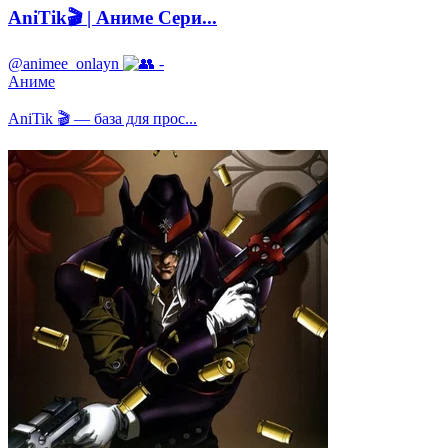
AniTik🎬 | Аниме Сери...
@animee_onlayn
-
Аниме
AniTik 🎬 — база для прос...