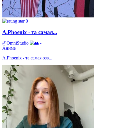
0
A.Phoenix - та самая...
@OmniStudio
-
Аниме
A.Phoenix - та самая oзв...