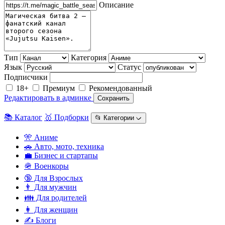
Описание
Тип
Категория
Язык
Статус
Подписчики
18+
Премиум
Рекомендованный
Редактировать в админке
Сохранить
📚 Каталог
🥇 Подборки
📂 Категории ᨆ
🎌 Аниме
🚗 Авто, мото, техника
💼 Бизнес и стартапы
🪖 Военкоры
🔞 Для Взрослых
👨 Для мужчин
👪 Для родителей
👩 Для женщин
✍️ Блоги