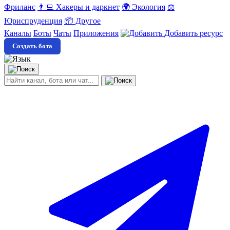
Фриланс
👨‍💻 Хакеры и даркнет
🌍 Экология
⚖️
Юриспруденция
📦 Другое
Каналы
Боты
Чаты
Приложения
Добавить ресурс
Создать бота