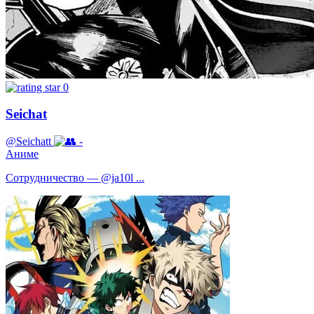
0
Seichat
@Seichatt
-
Аниме
Сотрудничество — @ja10l ...