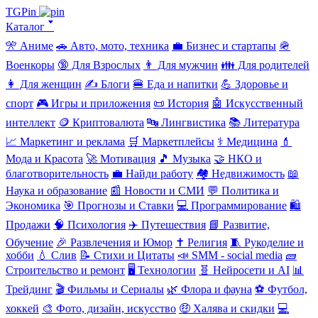
TGPin
Каталог 🢓
🎌 Аниме
🚗 Авто, мото, техника
💼 Бизнес и стартапы
🪖
Военкоры
🔞 Для Взрослых
👨 Для мужчин
👪 Для родителей
👩 Для женщин
✍️ Блоги
🍔 Еда и напитки
💪 Здоровье и
спорт
🎮 Игры и приложения
📜 История
🤖 Искусственный
интеллект
🪙 Криптовалюта
🔤 Лингвистика
📚 Литература
📈 Маркетинг и реклама
🛒 Маркетплейсы
⚕️ Медицина
💄
Мода и Красота
🚀 Мотивация
🎵 Музыка
🤝 НКО и
благотворительность
💼 Найди работу
🏘️ Недвижимость
📖
Наука и образование
📰 Новости и СМИ
💬 Политика и
Экономика
🎯 Прогнозы и Ставки
💻 Программирование
🛍️
Продажи
🧠 Психология
✈️ Путешествия
📘 Развитие,
Обучение
🎉 Развлечения и Юмор
✝️ Религия
🧵 Рукоделие и
хобби
💧 Слив
📝 Стихи и Цитаты
📣 SMM - social media
🧱
Строительство и ремонт
🖥️ Технологии
🧬 Нейросети и AI
📊
Трейдинг
🎬 Фильмы и Сериалы
🌿 Флора и фауна
⚽ Футбол,
хоккей
🎨 Фото, дизайн, искусство
🤑 Халява и скидки
💻