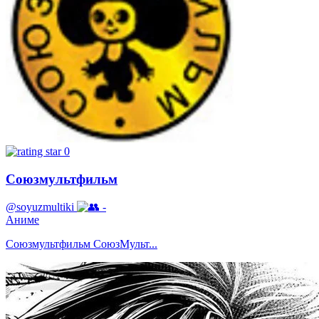
0
Союзмультфильм
@soyuzmultiki
-
Аниме
Союзмультфильм СоюзМульт...