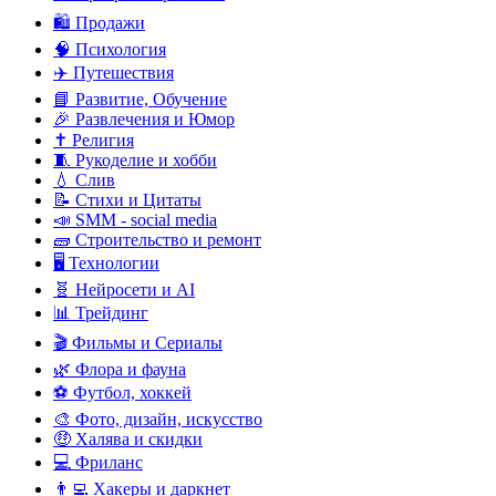
🛍️ Продажи
🧠 Психология
✈️ Путешествия
📘 Развитие, Обучение
🎉 Развлечения и Юмор
✝️ Религия
🧵 Рукоделие и хобби
💧 Слив
📝 Стихи и Цитаты
📣 SMM - social media
🧱 Строительство и ремонт
🖥️ Технологии
🧬 Нейросети и AI
📊 Трейдинг
🎬 Фильмы и Сериалы
🌿 Флора и фауна
⚽ Футбол, хоккей
🎨 Фото, дизайн, искусство
🤑 Халява и скидки
💻 Фриланс
👨‍💻 Хакеры и даркнет