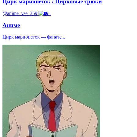
Цирк марионеток / Цирковые трюки
@anime_vse_359
-
Аниме
Цирк марионеток — фанатс...