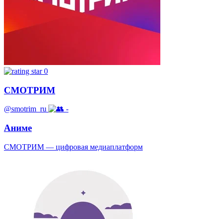
0
СМОТРИМ
@smotrim_ru
-
Аниме
СМОТРИМ — цифровая медиаплатформ