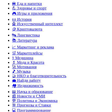
🍔 Еда и напитки
💪 Здоровье и спорт
🎮 Игры и приложения
📜 История
🤖 Искусственный интеллект
🪙 Криптовалюта
🔤 Лингвистика
📚 Литература
📈 Маркетинг и реклама
🛒 Маркетплейсы
⚕️ Медицина
💄 Мода и Красота
🚀 Мотивация
🎵 Музыка
🤝 НКО и благотворительность
💼 Найди работу
🏘️ Недвижимость
📖 Наука и образование
📰 Новости и СМИ
💬 Политика и Экономика
🎯 Прогнозы и Ставки
💻 Программирование