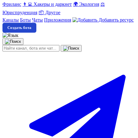
Фриланс
👨‍💻 Хакеры и даркнет
🌍 Экология
⚖️
Юриспруденция
📦 Другое
Каналы
Боты
Чаты
Приложения
Добавить ресурс
Создать бота