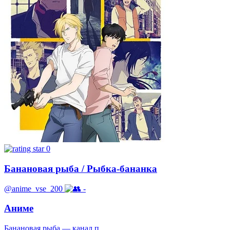
0
Банановая рыба / Рыбка-бананка
@anime_vse_200
-
Аниме
Банановая рыба — канал п...