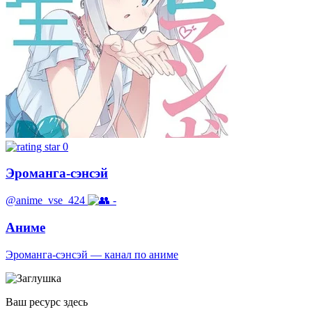
0
Эроманга-сэнсэй
@anime_vse_424
-
Аниме
Эроманга-сэнсэй — канал по аниме
Ваш ресурс здесь