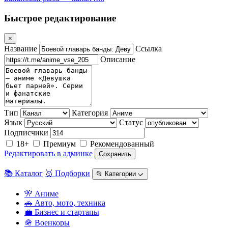
Быстрое редактирование
×
Название
Ссылка
Описание
Тип
Категория
Язык
Статус
Подписчики
18+
Премиум
Рекомендованный
Редактировать в админке
Сохранить
📚 Каталог
🥇 Подборки
📂 Категории ᨆ
🎌 Аниме
🚗 Авто, мото, техника
💼 Бизнес и стартапы
🪖 Военкоры