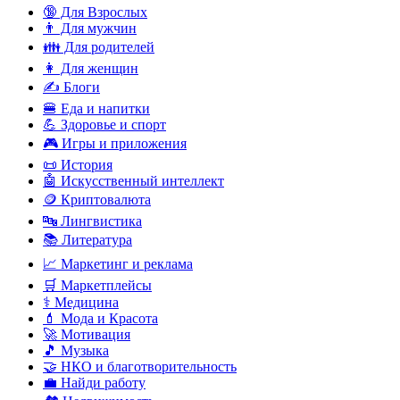
🔞 Для Взрослых
👨 Для мужчин
👪 Для родителей
👩 Для женщин
✍️ Блоги
🍔 Еда и напитки
💪 Здоровье и спорт
🎮 Игры и приложения
📜 История
🤖 Искусственный интеллект
🪙 Криптовалюта
🔤 Лингвистика
📚 Литература
📈 Маркетинг и реклама
🛒 Маркетплейсы
⚕️ Медицина
💄 Мода и Красота
🚀 Мотивация
🎵 Музыка
🤝 НКО и благотворительность
💼 Найди работу