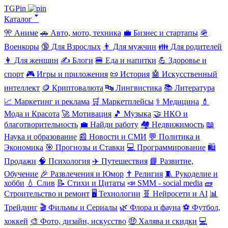
TGPin
Каталог 🢓
🎌 Аниме
🚗 Авто, мото, техника
💼 Бизнес и стартапы
🪖
Военкоры
🔞 Для Взрослых
👨 Для мужчин
👪 Для родителей
👩 Для женщин
✍️ Блоги
🍔 Еда и напитки
💪 Здоровье и
спорт
🎮 Игры и приложения
📜 История
🤖 Искусственный
интеллект
🪙 Криптовалюта
🔤 Лингвистика
📚 Литература
📈 Маркетинг и реклама
🛒 Маркетплейсы
⚕️ Медицина
💄
Мода и Красота
🚀 Мотивация
🎵 Музыка
🤝 НКО и
благотворительность
💼 Найди работу
🏘️ Недвижимость
📖
Наука и образование
📰 Новости и СМИ
💬 Политика и
Экономика
🎯 Прогнозы и Ставки
💻 Программирование
🛍️
Продажи
🧠 Психология
✈️ Путешествия
📘 Развитие,
Обучение
🎉 Развлечения и Юмор
✝️ Религия
🧵 Рукоделие и
хобби
💧 Слив
📝 Стихи и Цитаты
📣 SMM - social media
🧱
Строительство и ремонт
🖥️ Технологии
🧬 Нейросети и AI
📊
Трейдинг
🎬 Фильмы и Сериалы
🌿 Флора и фауна
⚽ Футбол,
хоккей
🎨 Фото, дизайн, искусство
🤑 Халява и скидки
💻