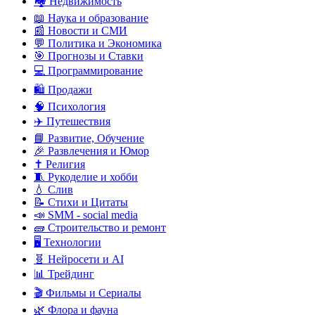
🏘️ Недвижимость
📖 Наука и образование
📰 Новости и СМИ
💬 Политика и Экономика
🎯 Прогнозы и Ставки
💻 Программирование
🛍️ Продажи
🧠 Психология
✈️ Путешествия
📘 Развитие, Обучение
🎉 Развлечения и Юмор
✝️ Религия
🧵 Рукоделие и хобби
💧 Слив
📝 Стихи и Цитаты
📣 SMM - social media
🧱 Строительство и ремонт
🖥️ Технологии
🧬 Нейросети и AI
📊 Трейдинг
🎬 Фильмы и Сериалы
🌿 Флора и фауна