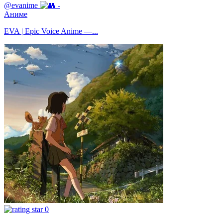
@evanime
-
Аниме
EVA | Epic Voice Anime —...
0