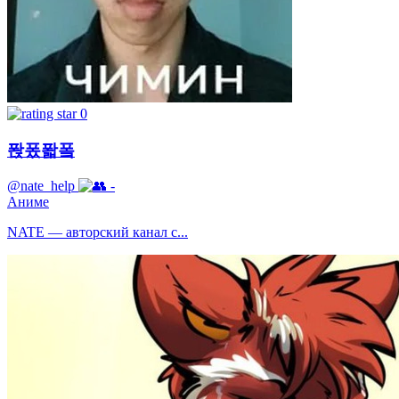
0
퐍퐀퐓퐄
@nate_help
-
Аниме
NATE — авторский канал с...