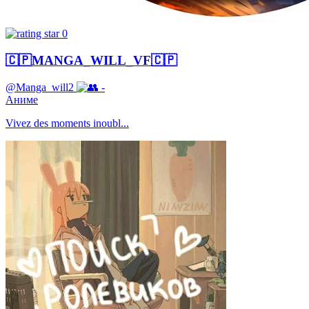
0
🇨🇵MANGA_WILL_VF🇨🇵
@Manga_will2
-
Аниме
Vivez des moments inoubl...