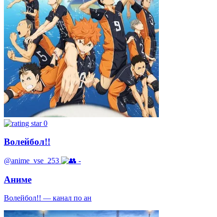
0
Волейбол!!
@anime_vse_253
-
Аниме
Волейбол!! — канал по ан