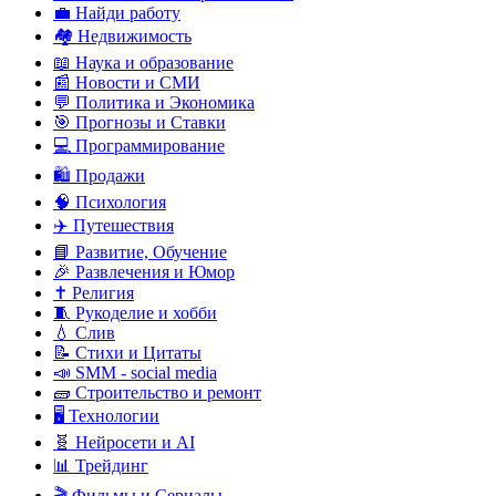
💼 Найди работу
🏘️ Недвижимость
📖 Наука и образование
📰 Новости и СМИ
💬 Политика и Экономика
🎯 Прогнозы и Ставки
💻 Программирование
🛍️ Продажи
🧠 Психология
✈️ Путешествия
📘 Развитие, Обучение
🎉 Развлечения и Юмор
✝️ Религия
🧵 Рукоделие и хобби
💧 Слив
📝 Стихи и Цитаты
📣 SMM - social media
🧱 Строительство и ремонт
🖥️ Технологии
🧬 Нейросети и AI
📊 Трейдинг
🎬 Фильмы и Сериалы