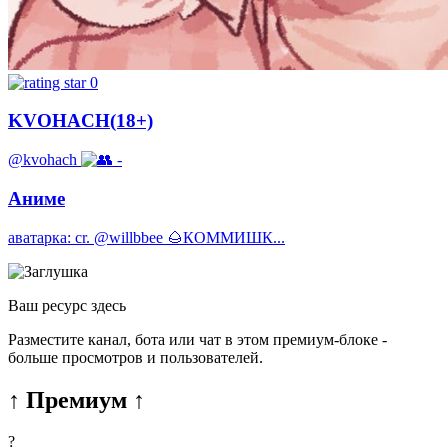
0
KVOHACH(18+)
@kvohach
-
Аниме
аватарка: cr. @willbbee 🌰КОММИШК...
Ваш ресурс здесь
Разместите канал, бота или чат в этом премиум-блоке -
больше просмотров и пользователей.
↑ Премиум ↑
?