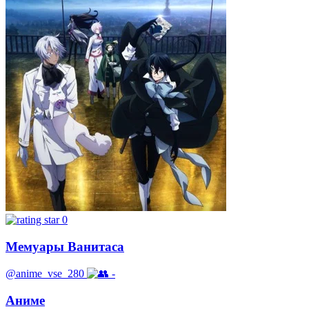
0
Мемуары Ванитаса
@anime_vse_280
-
Аниме