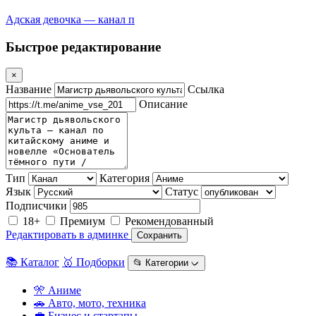
Адская девочка — канал п
Быстрое редактирование
×
Название
Ссылка
Описание
Тип
Категория
Язык
Статус
Подписчики
18+
Премиум
Рекомендованный
Редактировать в админке
Сохранить
📚 Каталог
🥇 Подборки
📂 Категории ᨆ
🎌 Аниме
🚗 Авто, мото, техника
💼 Бизнес и стартапы