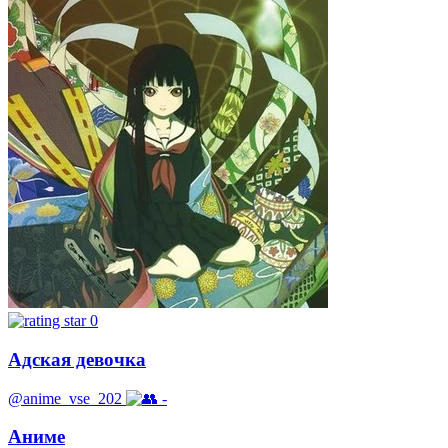
0
Адская девочка
@anime_vse_202
-
Аниме