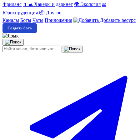
Фриланс
👨‍💻 Хакеры и даркнет
🌍 Экология
⚖️
Юриспруденция
📦 Другое
Каналы
Боты
Чаты
Приложения
Добавить ресурс
Создать бота