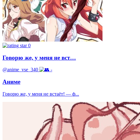
0
Говорю же, у меня не вст…
@anime_vse_340
-
Аниме
Говорю же, у меня не встаёт! — ф...