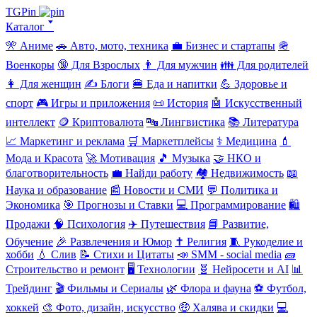
TGPin
Каталог 🢓
🎌 Аниме
🚗 Авто, мото, техника
💼 Бизнес и стартапы
🪖
Военкоры
🔞 Для Взрослых
👨 Для мужчин
👪 Для родителей
👩 Для женщин
✍️ Блоги
🍔 Еда и напитки
💪 Здоровье и
спорт
🎮 Игры и приложения
📜 История
🤖 Искусственный
интеллект
🪙 Криптовалюта
🔤 Лингвистика
📚 Литература
📈 Маркетинг и реклама
🛒 Маркетплейсы
⚕️ Медицина
💄
Мода и Красота
🚀 Мотивация
🎵 Музыка
🤝 НКО и
благотворительность
💼 Найди работу
🏘️ Недвижимость
📖
Наука и образование
📰 Новости и СМИ
💬 Политика и
Экономика
🎯 Прогнозы и Ставки
💻 Программирование
🛍️
Продажи
🧠 Психология
✈️ Путешествия
📘 Развитие,
Обучение
🎉 Развлечения и Юмор
✝️ Религия
🧵 Рукоделие и
хобби
💧 Слив
📝 Стихи и Цитаты
📣 SMM - social media
🧱
Строительство и ремонт
🖥️ Технологии
🧬 Нейросети и AI
📊
Трейдинг
🎬 Фильмы и Сериалы
🌿 Флора и фауна
⚽ Футбол,
хоккей
🎨 Фото, дизайн, искусство
🤑 Халява и скидки
💻