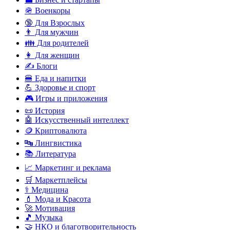
🪖 Военкоры
🔞 Для Взрослых
👨 Для мужчин
👪 Для родителей
👩 Для женщин
✍️ Блоги
🍔 Еда и напитки
💪 Здоровье и спорт
🎮 Игры и приложения
📜 История
🤖 Искусственный интеллект
🪙 Криптовалюта
🔤 Лингвистика
📚 Литература
📈 Маркетинг и реклама
🛒 Маркетплейсы
⚕️ Медицина
💄 Мода и Красота
🚀 Мотивация
🎵 Музыка
🤝 НКО и благотворительность