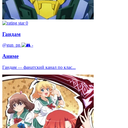
0
Гандам
@gun_pn
-
Аниме
Гандам — фанатский канал по клас...