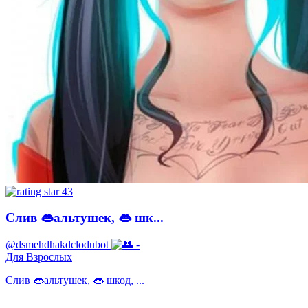
43
Слив 👄альтушек, 👄 шк...
@dsmehdhakdclodubot
-
Для Взрослых
Слив 👄альтушек, 👄 шкод, ...