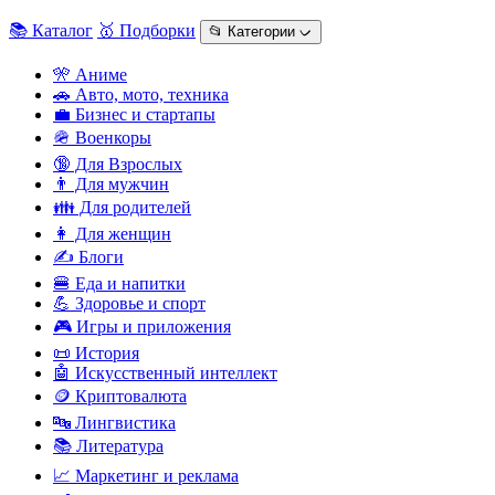
📚 Каталог
🥇 Подборки
📂 Категории ᨆ
🎌 Аниме
🚗 Авто, мото, техника
💼 Бизнес и стартапы
🪖 Военкоры
🔞 Для Взрослых
👨 Для мужчин
👪 Для родителей
👩 Для женщин
✍️ Блоги
🍔 Еда и напитки
💪 Здоровье и спорт
🎮 Игры и приложения
📜 История
🤖 Искусственный интеллект
🪙 Криптовалюта
🔤 Лингвистика
📚 Литература
📈 Маркетинг и реклама