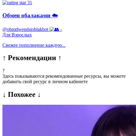
31
Обмен обалаками ☁️
@obmdwendsioblakbot
-
Для Взрослых
Свежее пополнение каждую...
↑ Рекомендации ↑
?
Здесь показываются рекомендованные ресурсы, вы можете
добавить свой ресурс в личном кабинете
↓ Похожее ↓