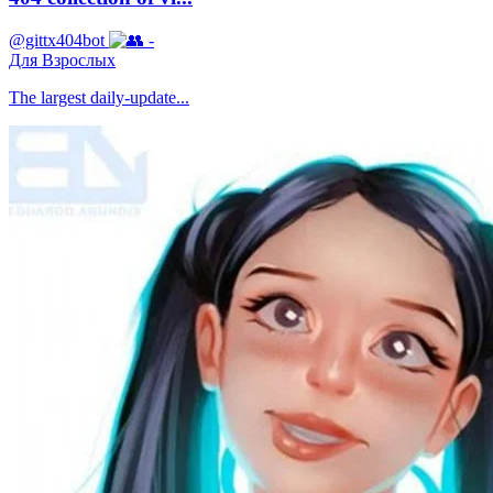
@gittx404bot
-
Для Взрослых
The largest daily-update...