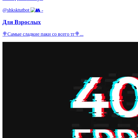
@shksktutbot
-
Для Взрослых
🍭Самые сладкие паки со всего тг🍭...