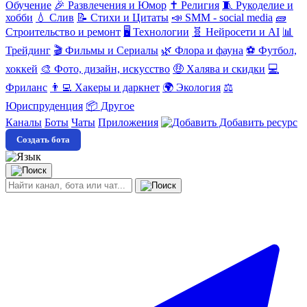
Обучение
🎉 Развлечения и Юмор
✝️ Религия
🧵 Рукоделие и
хобби
💧 Слив
📝 Стихи и Цитаты
📣 SMM - social media
🧱
Строительство и ремонт
🖥️ Технологии
🧬 Нейросети и AI
📊
Трейдинг
🎬 Фильмы и Сериалы
🌿 Флора и фауна
⚽ Футбол,
хоккей
🎨 Фото, дизайн, искусство
🤑 Халява и скидки
💻
Фриланс
👨‍💻 Хакеры и даркнет
🌍 Экология
⚖️
Юриспруденция
📦 Другое
Каналы
Боты
Чаты
Приложения
Добавить ресурс
Создать бота