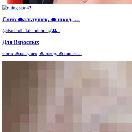
43
Слив 👄альтушек, 👄 шкод, …
@dsmehdhakdclodubot
-
Для Взрослых
Слив 👄альтушек, 👄 шкод, 👄 няшек ...