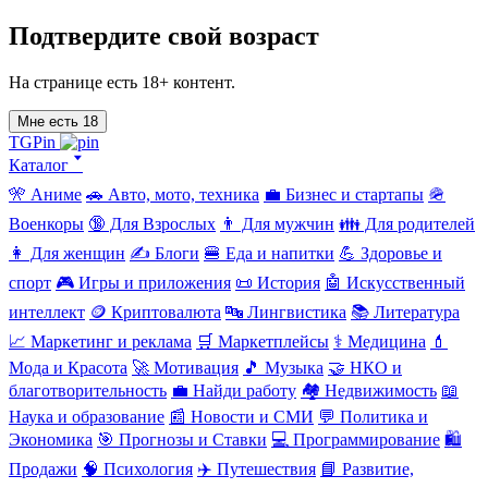
Подтвердите свой возраст
На странице есть 18+ контент.
Мне есть 18
TGPin
Каталог 🢓
🎌 Аниме
🚗 Авто, мото, техника
💼 Бизнес и стартапы
🪖
Военкоры
🔞 Для Взрослых
👨 Для мужчин
👪 Для родителей
👩 Для женщин
✍️ Блоги
🍔 Еда и напитки
💪 Здоровье и
спорт
🎮 Игры и приложения
📜 История
🤖 Искусственный
интеллект
🪙 Криптовалюта
🔤 Лингвистика
📚 Литература
📈 Маркетинг и реклама
🛒 Маркетплейсы
⚕️ Медицина
💄
Мода и Красота
🚀 Мотивация
🎵 Музыка
🤝 НКО и
благотворительность
💼 Найди работу
🏘️ Недвижимость
📖
Наука и образование
📰 Новости и СМИ
💬 Политика и
Экономика
🎯 Прогнозы и Ставки
💻 Программирование
🛍️
Продажи
🧠 Психология
✈️ Путешествия
📘 Развитие,