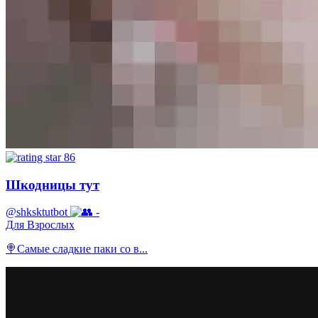
86
Шкодницы тут
@shksktutbot
-
Для Взрослых
🍭Самые сладкие паки со в...