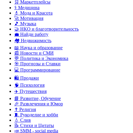
🛒 Маркетплейсы
⚕️ Медицина
💄 Мода и Красота
🚀 Мотивация
🎵 Музыка
🤝 НКО и благотворительность
💼 Найди работу
🏘️ Недвижимость
📖 Наука и образование
📰 Новости и СМИ
💬 Политика и Экономика
🎯 Прогнозы и Ставки
💻 Программирование
🛍️ Продажи
🧠 Психология
✈️ Путешествия
📘 Развитие, Обучение
🎉 Развлечения и Юмор
✝️ Религия
🧵 Рукоделие и хобби
💧 Слив
📝 Стихи и Цитаты
📣 SMM - social media