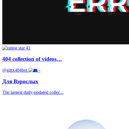
41
404 collection of videos…
@gittx404bot
-
Для Взрослых
The largest daily-updated collec...