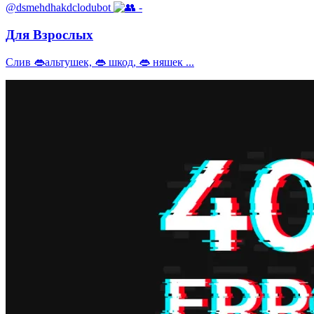
@dsmehdhakdclodubot
-
Для Взрослых
Слив 👄альтушек, 👄 шкод, 👄 няшек ...