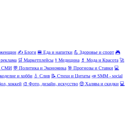
 женщин
✍️ Блоги
🍔 Еда и напитки
💪 Здоровье и спорт
🎮
 реклама
🛒 Маркетплейсы
⚕️ Медицина
💄 Мода и Красота
🚀
и СМИ
💬 Политика и Экономика
🎯 Прогнозы и Ставки
💻
коделие и хобби
💧 Слив
📝 Стихи и Цитаты
📣 SMM - social
ол, хоккей
🎨 Фото, дизайн, искусство
🤑 Халява и скидки
💻