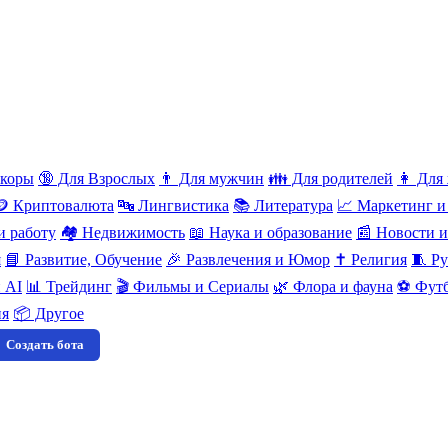
нкоры
🔞 Для Взрослых
👨 Для мужчин
👪 Для родителей
👩 Для
🪙 Криптовалюта
🔤 Лингвистика
📚 Литература
📈 Маркетинг и
и работу
🏘️ Недвижимость
📖 Наука и образование
📰 Новости 
я
📘 Развитие, Обучение
🎉 Развлечения и Юмор
✝️ Религия
🧵 Ру
 AI
📊 Трейдинг
🎬 Фильмы и Сериалы
🌿 Флора и фауна
⚽ Футб
ия
📦 Другое
Создать бота