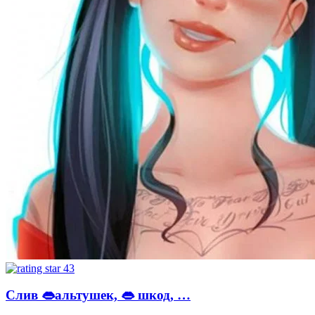
43
Слив 👄альтушек, 👄 шкод, …