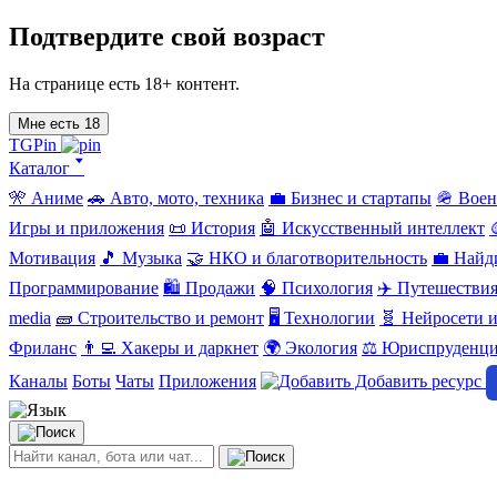
Подтвердите свой возраст
На странице есть 18+ контент.
Мне есть 18
TGPin
Каталог 🢓
🎌 Аниме
🚗 Авто, мото, техника
💼 Бизнес и стартапы
🪖 Вое
Игры и приложения
📜 История
🤖 Искусственный интеллект
Мотивация
🎵 Музыка
🤝 НКО и благотворительность
💼 Найд
Программирование
🛍️ Продажи
🧠 Психология
✈️ Путешестви
media
🧱 Строительство и ремонт
🖥️ Технологии
🧬 Нейросети и
Фриланс
👨‍💻 Хакеры и даркнет
🌍 Экология
⚖️ Юриспруденц
Каналы
Боты
Чаты
Приложения
Добавить ресурс