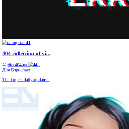
41
404 collection of vi...
@gittx404bot
-
Для Взрослых
The largest daily-update...