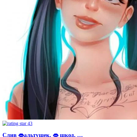
43
Слив 👄альтушек, 👄 шкод, …