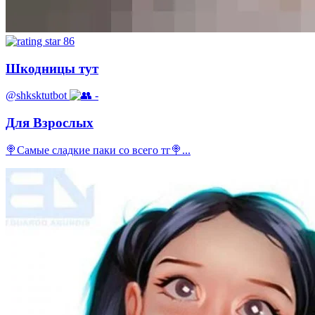
86
Шкодницы тут
@shksktutbot
-
Для Взрослых
🍭Самые сладкие паки со всего тг🍭...