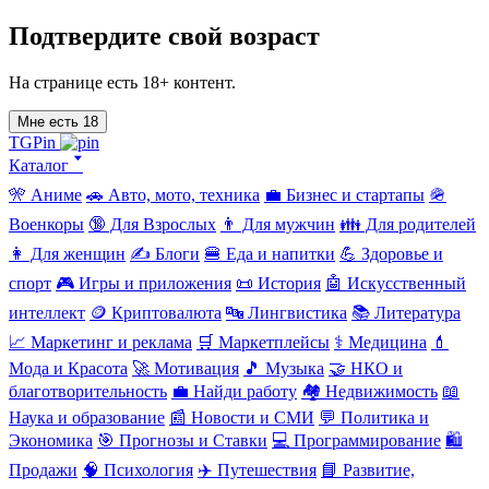
Подтвердите свой возраст
На странице есть 18+ контент.
Мне есть 18
TGPin
Каталог 🢓
🎌 Аниме
🚗 Авто, мото, техника
💼 Бизнес и стартапы
🪖
Военкоры
🔞 Для Взрослых
👨 Для мужчин
👪 Для родителей
👩 Для женщин
✍️ Блоги
🍔 Еда и напитки
💪 Здоровье и
спорт
🎮 Игры и приложения
📜 История
🤖 Искусственный
интеллект
🪙 Криптовалюта
🔤 Лингвистика
📚 Литература
📈 Маркетинг и реклама
🛒 Маркетплейсы
⚕️ Медицина
💄
Мода и Красота
🚀 Мотивация
🎵 Музыка
🤝 НКО и
благотворительность
💼 Найди работу
🏘️ Недвижимость
📖
Наука и образование
📰 Новости и СМИ
💬 Политика и
Экономика
🎯 Прогнозы и Ставки
💻 Программирование
🛍️
Продажи
🧠 Психология
✈️ Путешествия
📘 Развитие,