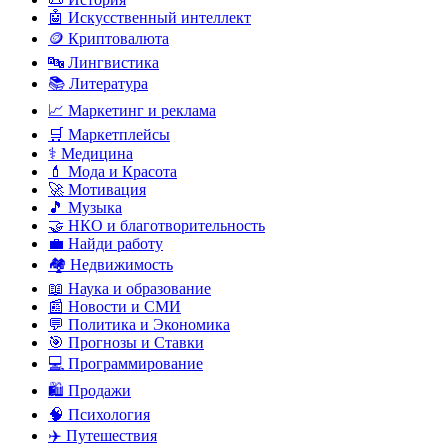
🤖 Искусственный интеллект
🪙 Криптовалюта
🔤 Лингвистика
📚 Литература
📈 Маркетинг и реклама
🛒 Маркетплейсы
⚕️ Медицина
💄 Мода и Красота
🚀 Мотивация
🎵 Музыка
🤝 НКО и благотворительность
💼 Найди работу
🏘️ Недвижимость
📖 Наука и образование
📰 Новости и СМИ
💬 Политика и Экономика
🎯 Прогнозы и Ставки
💻 Программирование
🛍️ Продажи
🧠 Психология
✈️ Путешествия