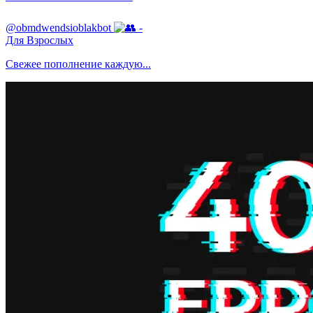
@obmdwendsioblakbot
-
Для Взрослых
Свежее пополнение каждую...