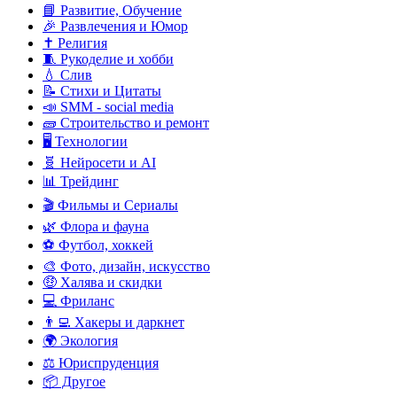
📘 Развитие, Обучение
🎉 Развлечения и Юмор
✝️ Религия
🧵 Рукоделие и хобби
💧 Слив
📝 Стихи и Цитаты
📣 SMM - social media
🧱 Строительство и ремонт
🖥️ Технологии
🧬 Нейросети и AI
📊 Трейдинг
🎬 Фильмы и Сериалы
🌿 Флора и фауна
⚽ Футбол, хоккей
🎨 Фото, дизайн, искусство
🤑 Халява и скидки
💻 Фриланс
👨‍💻 Хакеры и даркнет
🌍 Экология
⚖️ Юриспруденция
📦 Другое