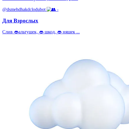
@dsmehdhakdclodubot
-
Для Взрослых
Слив 👄альтушек, 👄 шкод, 👄 няшек ...