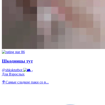
86
Шкодницы тут
@shksktutbot
-
Для Взрослых
🍭Самые сладкие паки со в...