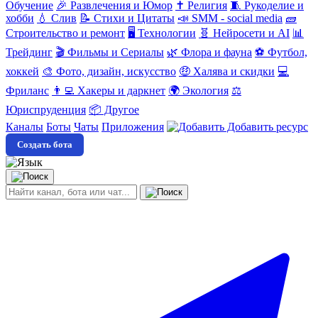
Обучение
🎉 Развлечения и Юмор
✝️ Религия
🧵 Рукоделие и
хобби
💧 Слив
📝 Стихи и Цитаты
📣 SMM - social media
🧱
Строительство и ремонт
🖥️ Технологии
🧬 Нейросети и AI
📊
Трейдинг
🎬 Фильмы и Сериалы
🌿 Флора и фауна
⚽ Футбол,
хоккей
🎨 Фото, дизайн, искусство
🤑 Халява и скидки
💻
Фриланс
👨‍💻 Хакеры и даркнет
🌍 Экология
⚖️
Юриспруденция
📦 Другое
Каналы
Боты
Чаты
Приложения
Добавить ресурс
Создать бота