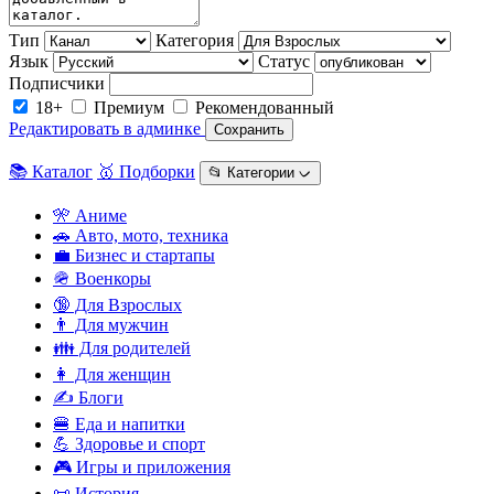
Тип
Категория
Язык
Статус
Подписчики
18+
Премиум
Рекомендованный
Редактировать в админке
Сохранить
📚 Каталог
🥇 Подборки
📂 Категории ᨆ
🎌 Аниме
🚗 Авто, мото, техника
💼 Бизнес и стартапы
🪖 Военкоры
🔞 Для Взрослых
👨 Для мужчин
👪 Для родителей
👩 Для женщин
✍️ Блоги
🍔 Еда и напитки
💪 Здоровье и спорт
🎮 Игры и приложения
📜 История