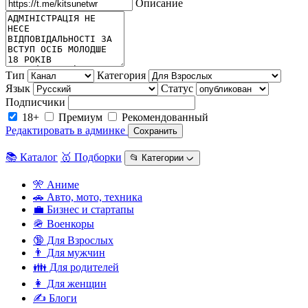
Описание
Тип
Категория
Язык
Статус
Подписчики
18+
Премиум
Рекомендованный
Редактировать в админке
Сохранить
📚 Каталог
🥇 Подборки
📂 Категории ᨆ
🎌 Аниме
🚗 Авто, мото, техника
💼 Бизнес и стартапы
🪖 Военкоры
🔞 Для Взрослых
👨 Для мужчин
👪 Для родителей
👩 Для женщин
✍️ Блоги