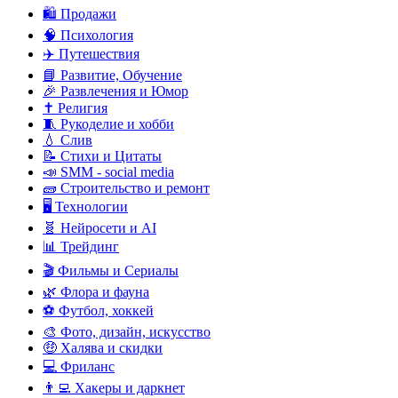
🛍️ Продажи
🧠 Психология
✈️ Путешествия
📘 Развитие, Обучение
🎉 Развлечения и Юмор
✝️ Религия
🧵 Рукоделие и хобби
💧 Слив
📝 Стихи и Цитаты
📣 SMM - social media
🧱 Строительство и ремонт
🖥️ Технологии
🧬 Нейросети и AI
📊 Трейдинг
🎬 Фильмы и Сериалы
🌿 Флора и фауна
⚽ Футбол, хоккей
🎨 Фото, дизайн, искусство
🤑 Халява и скидки
💻 Фриланс
👨‍💻 Хакеры и даркнет