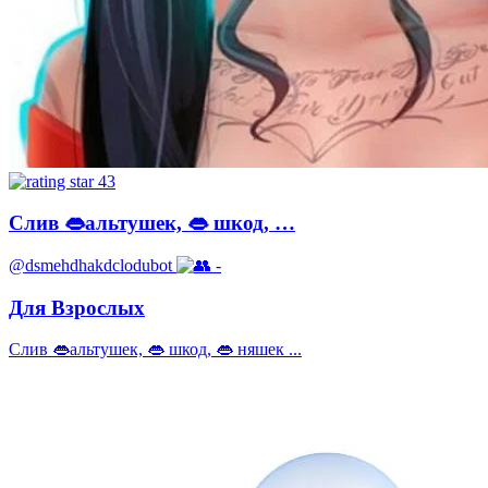
43
Слив 👄альтушек, 👄 шкод, …
@dsmehdhakdclodubot
-
Для Взрослых
Слив 👄альтушек, 👄 шкод, 👄 няшек ...