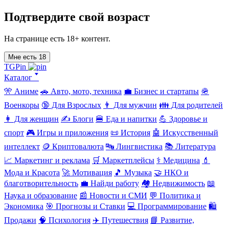
Подтвердите свой возраст
На странице есть 18+ контент.
Мне есть 18
TGPin
Каталог 🢓
🎌 Аниме
🚗 Авто, мото, техника
💼 Бизнес и стартапы
🪖
Военкоры
🔞 Для Взрослых
👨 Для мужчин
👪 Для родителей
👩 Для женщин
✍️ Блоги
🍔 Еда и напитки
💪 Здоровье и
спорт
🎮 Игры и приложения
📜 История
🤖 Искусственный
интеллект
🪙 Криптовалюта
🔤 Лингвистика
📚 Литература
📈 Маркетинг и реклама
🛒 Маркетплейсы
⚕️ Медицина
💄
Мода и Красота
🚀 Мотивация
🎵 Музыка
🤝 НКО и
благотворительность
💼 Найди работу
🏘️ Недвижимость
📖
Наука и образование
📰 Новости и СМИ
💬 Политика и
Экономика
🎯 Прогнозы и Ставки
💻 Программирование
🛍️
Продажи
🧠 Психология
✈️ Путешествия
📘 Развитие,