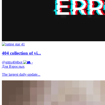
41
404 collection of vi...
@gittx404bot
-
Для Взрослых
The largest daily-update...