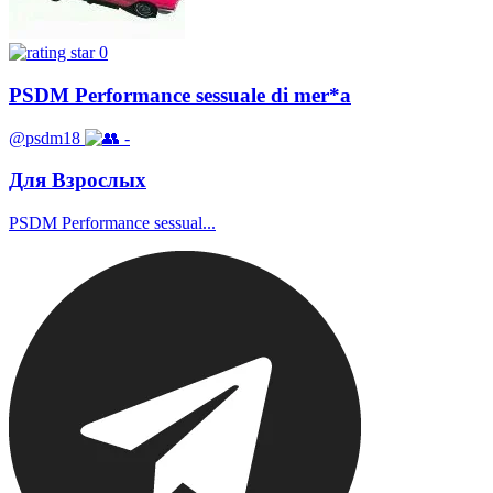
0
PSDM Performance sessuale di mer*a
@psdm18
-
Для Взрослых
PSDM Performance sessual...