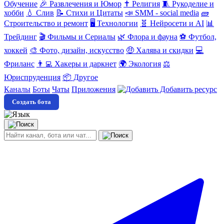
Обучение
🎉 Развлечения и Юмор
✝️ Религия
🧵 Рукоделие и
хобби
💧 Слив
📝 Стихи и Цитаты
📣 SMM - social media
🧱
Строительство и ремонт
🖥️ Технологии
🧬 Нейросети и AI
📊
Трейдинг
🎬 Фильмы и Сериалы
🌿 Флора и фауна
⚽ Футбол,
хоккей
🎨 Фото, дизайн, искусство
🤑 Халява и скидки
💻
Фриланс
👨‍💻 Хакеры и даркнет
🌍 Экология
⚖️
Юриспруденция
📦 Другое
Каналы
Боты
Чаты
Приложения
Добавить ресурс
Создать бота