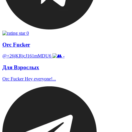
0
Orc Fucker
@+26jKRjcJ161mMDU6
-
Для Взрослых
Orc Fucker Hey everyone!...