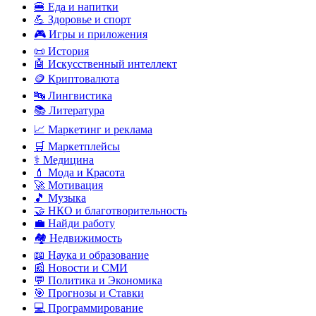
🍔 Еда и напитки
💪 Здоровье и спорт
🎮 Игры и приложения
📜 История
🤖 Искусственный интеллект
🪙 Криптовалюта
🔤 Лингвистика
📚 Литература
📈 Маркетинг и реклама
🛒 Маркетплейсы
⚕️ Медицина
💄 Мода и Красота
🚀 Мотивация
🎵 Музыка
🤝 НКО и благотворительность
💼 Найди работу
🏘️ Недвижимость
📖 Наука и образование
📰 Новости и СМИ
💬 Политика и Экономика
🎯 Прогнозы и Ставки
💻 Программирование