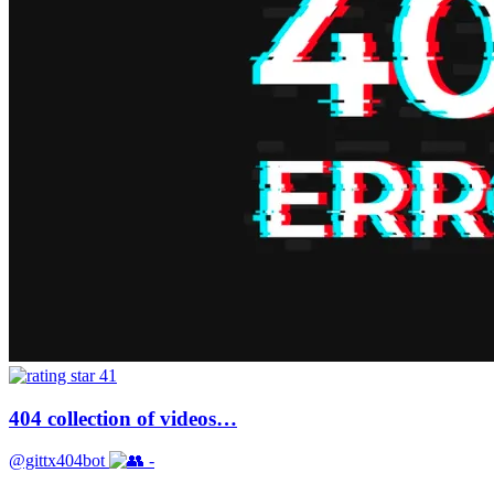
41
404 collection of videos…
@gittx404bot
-