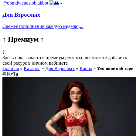
@obmdwendsioblakbot
-
Для Взрослых
Свежее пополнение каждую неделю,...
↑ Премиум ↑
?
Здесь показываются премиум ресурсы, вы можете добавить
свой ресурс в личном кабинете
Главная
»
Каталог
»
Для Взрослых
»
Канал
»
𝕿𝖊𝖆 𝖜𝖎𝖓𝖊 𝖆𝖓𝖉 𝖗𝖔𝖕𝖊
#𝖀𝖐𝖗𝕿𝖌