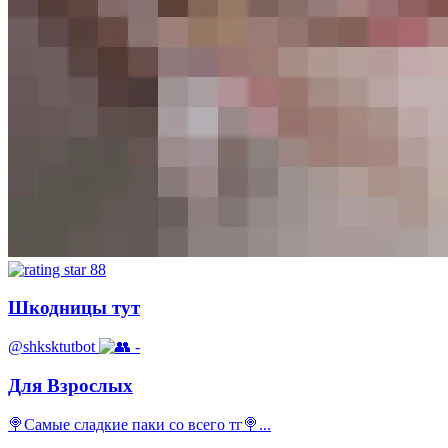
88
Шкодницы тут
@shksktutbot
-
Для Взрослых
🍭Самые сладкие паки со всего тг🍭...