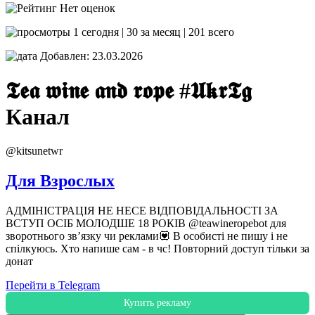
Нет оценок
1 сегодня | 30 за месяц | 201 всего
Добавлен: 23.03.2026
𝕿𝖊𝖆 𝖜𝖎𝖓𝖊 𝖆𝖓𝖉 𝖗𝖔𝖕𝖊 #𝖀𝖐𝖗𝕿𝖌
Канал
@kitsunetwr
Для Взрослых
АДМІНІСТРАЦІЯ НЕ НЕСЕ ВІДПОВІДАЛЬНОСТІ ЗА
ВСТУП ОСІБ МОЛОДШЕ 18 РОКІВ @teawineropebot для
зворотнього звʼязку чи реклами💟 В особисті не пишу і не
спілкуюсь. Хто напише сам - в чс! Повторний доступ тільки за
донат
Перейти в Telegram
Купить рекламу