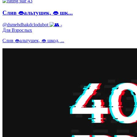
43
Слив 👄альтушек, 👄 шк...
@dsmehdhakdclodubot
-
Для Взрослых
Слив 👄альтушек, 👄 шкод, ...